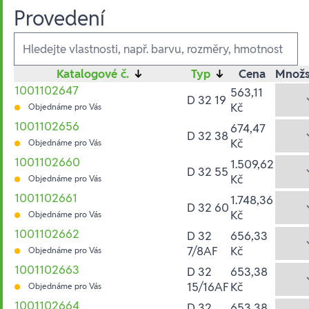
Provedení
Ausführungen
Katalogové č.
↓
Typ
↓
Cena
Množs
1001102647
563,11
D 32 19
Kč
Objednáme pro Vás
1001102656
674,47
D 32 38
Kč
Objednáme pro Vás
1001102660
1.509,62
D 32 55
Kč
Objednáme pro Vás
1001102661
1.748,36
D 32 60
Kč
Objednáme pro Vás
1001102662
D 32
656,33
7/8AF
Kč
Objednáme pro Vás
1001102663
D 32
653,38
15/16AF
Kč
Objednáme pro Vás
1001102664
D 32
653,38