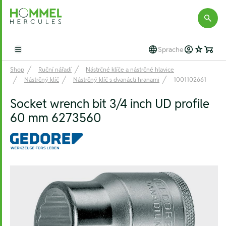
Hommel Hercules
Sprache
Open main menu
Shop
Ruční nářadí
Nástrčné klíče a nástrčné hlavice
Nástrčný klíč
Nástrčný klíč s dvanácti hranami
1001102661
Socket wrench bit 3/4 inch UD profile
60 mm 6273560