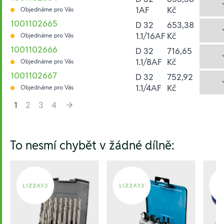
1AF
Kč
Objednáme pro Vás
1001102665
D 32
653,38
1.1/16AF
Kč
Objednáme pro Vás
1001102666
D 32
716,65
1.1/8AF
Kč
Objednáme pro Vás
1001102667
D 32
752,92
1.1/4AF
Kč
Objednáme pro Vás
1
2
3
4
Hesla:
To nesmí chybět v žádné dílně: