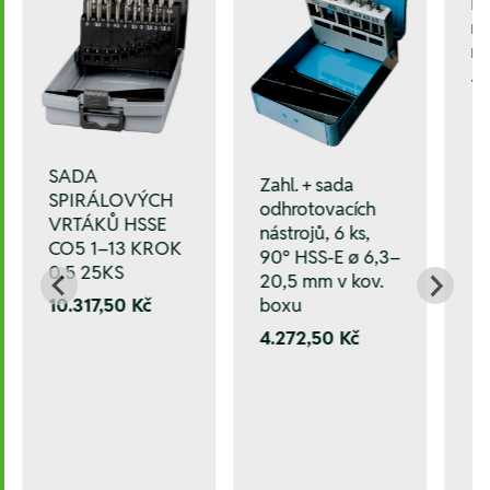
Mi
mě
m
1.
SADA
Zahl. + sada
SPIRÁLOVÝCH
odhrotovacích
VRTÁKŮ HSSE
nástrojů, 6 ks,
CO5 1–13 KROK
90° HSS-E ø 6,3–
0,5 25KS
20,5 mm v kov.
10.317,50 Kč
boxu
4.272,50 Kč