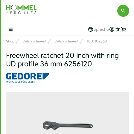
Hommel Hercules
Sprache
Open main menu
Shop
Další sortiment
Další sortiment
1001102568
Freewheel ratchet 20 inch with ring
UD profile 36 mm 6256120