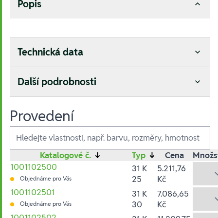
Popis
Technická data
Další podrobnosti
Provedení
Ausführungen
Katalogové č.
↓
Typ
↓
Cena
Množs
1001102500
31 K
5.211,76
25
Kč
Objednáme pro Vás
1001102501
31 K
7.086,65
30
Kč
Objednáme pro Vás
1001102502