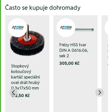
Hesla:
Často se kupuje dohromady
Frézy HSS tvar
Fr
DIN A 0616.06,
DI
sek 2
se
305,00 Kč
6
Stopkový
kotoučový
kartáč speciální
ocel drát hrubý
0.3x17x50 mm
172,50 Kč