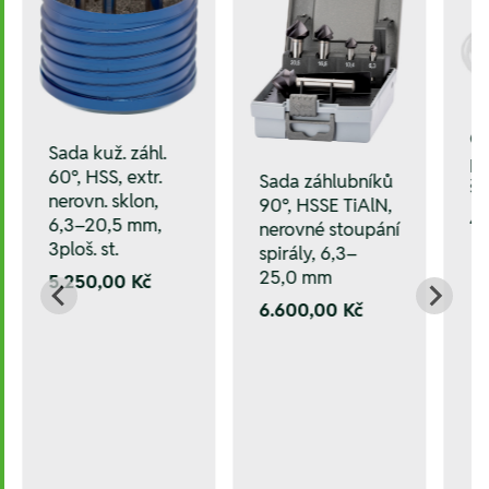
O
Sada kuž. záhl.
po
60°, HSS, extr.
Sada záhlubníků
šp
nerovn. sklon,
90°, HSSE TiAlN,
42
6,3–20,5 mm,
nerovné stoupání
3ploš. st.
spirály, 6,3–
25,0 mm
5.250,00 Kč
6.600,00 Kč