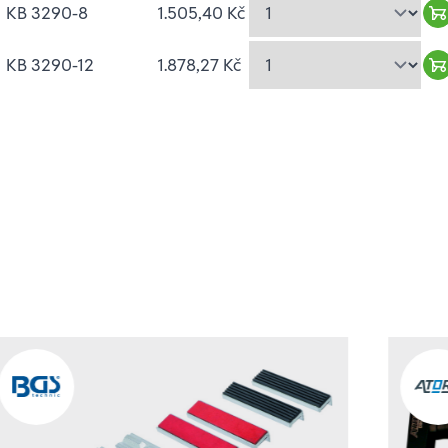
KB 3290-8
1.505,40 Kč
W
KB 3290-12
1.878,27 Kč
W