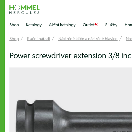
Hommel Hercules
Shop
Katalogy
Akční katalogy
Outlet
%
Služby
Hom
Shop
Ruční nářadí
Nástrčné klíče a nástrčné hlavice
Ná
Power screwdriver extension 3/8 i