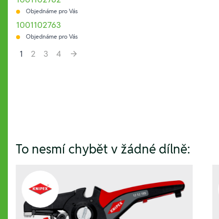
Objednáme pro Vás
1001102763
Objednáme pro Vás
1
2
3
4
Hesla:
To nesmí chybět v žádné dílně: