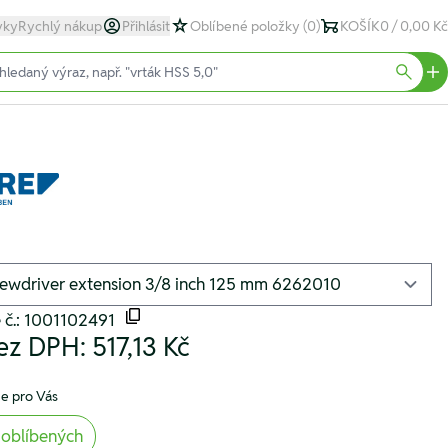
yky
Rychlý nákup
Přihlásit
Oblíbené položky
(0)
KOŠÍK
0 / 0,00 Kč
text)
Searc
 č.: 1001102491
ez DPH:
517,13 Kč
e pro Vás
 oblíbených