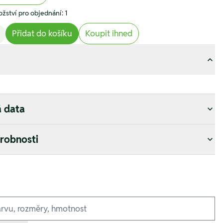
žství pro objednání: 1
Přidat do košíku
Koupit ihned
á data
drobnosti