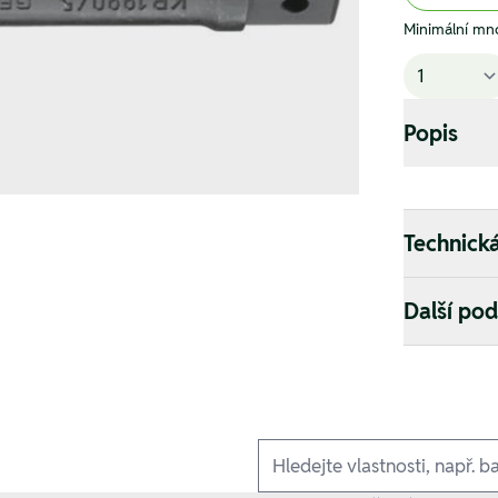
Minimální mno
Popis
Technick
Další po
Ausführungen