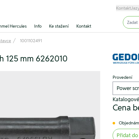
Kontakt
Jaz
Input (
mel Hercules
Info
Ke stažení
Kontakt
stavce
1001102491
nch 125 mm 6262010
Provedení
Katalogové
Cena b
Objednám
Přidat do