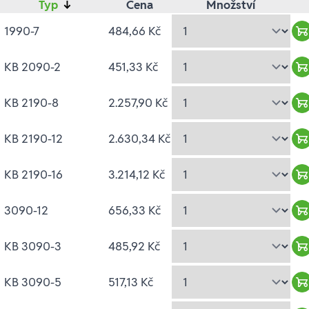
Typ
↓
Cena
Množství
1990-7
484,66 Kč
W
KB 2090-2
451,33 Kč
W
KB 2190-8
2.257,90 Kč
W
KB 2190-12
2.630,34 Kč
W
KB 2190-16
3.214,12 Kč
W
3090-12
656,33 Kč
W
KB 3090-3
485,92 Kč
W
KB 3090-5
517,13 Kč
W