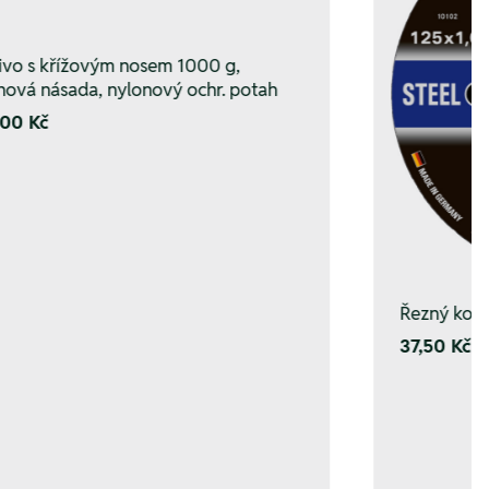
ivo s křížovým nosem 1000 g,
hová násada, nylonový ochr. potah
00 Kč
Řezný koto
37,50 Kč