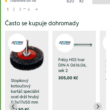
620
Kč
Objednáme pro Vás
...
1
2
3
6
Hesla:
Často se kupuje dohromady
Frézy HSS tvar
Fr
DIN A 0616.06,
DI
sek 2
se
305,00 Kč
6
Stopkový
kotoučový
kartáč speciální
ocel drát hrubý
0.3x17x50 mm
172,50 Kč