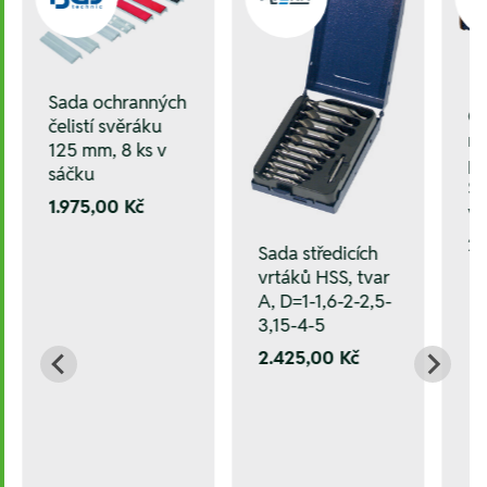
Sada ochranných
O
čelistí svěráku
ru
125 mm, 8 ks v
po
sáčku
Sh
1.975,00 Kč
ve
2
Sada středicích
vrtáků HSS, tvar
A, D=1-1,6-2-2,5-
3,15-4-5
2.425,00 Kč