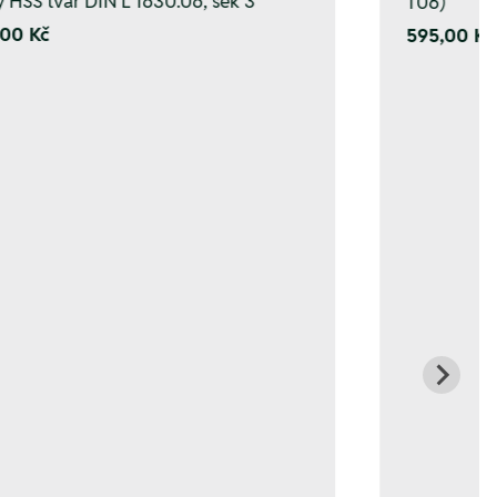
y HSS tvar DIN L 1630.06, sek 3
T06)
00 Kč
595,00 Kč