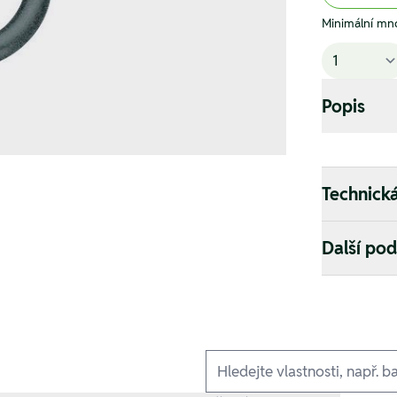
Minimální mno
Popis
Technick
Další po
Ausführungen