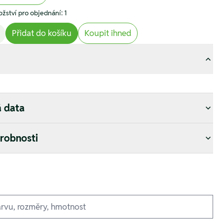
žství pro objednání: 1
Přidat do košíku
Koupit ihned
á data
drobnosti