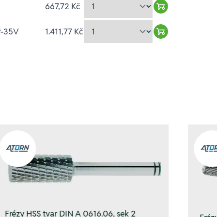
667,72 Kč
Warenkorb hin
P-35V
1.411,77 Kč
Warenkorb hin
Frézy HSS tvar DIN A 0616.06, sek 2