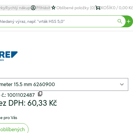
yky
Rychlý nákup
Přihlásit
Oblíbené položky
(0)
KOŠÍK
0 / 0,00 Kč
text)
Searc
 č.: 1001102487
ez DPH:
60,33 Kč
e pro Vás
 oblíbených