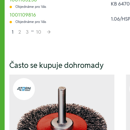
KB 6470
Objednáme pro Vás
1001109816
1.06/HS
Objednáme pro Vás
...
1
2
3
10
Hesla:
Často se kupuje dohromady