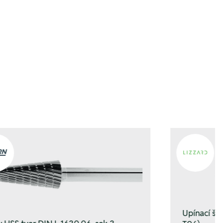
zufügen
zufügen
Upínací š