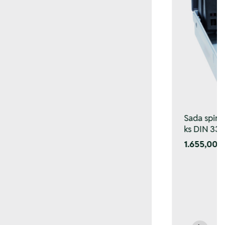
Sada spirá
ks DIN 338
1.655,00 