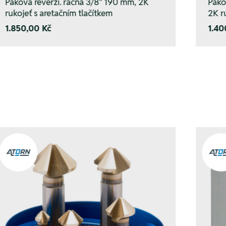
Páková reverzi. ráčna 3/8" 190 mm, 2K
Páko
rukojeť s aretačním tlačítkem
2K r
1.850,00 Kč
1.40