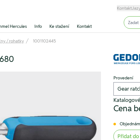
Kontakt
Jaz
Input (
mel Hercules
Info
Ke stažení
Kontakt
ny / rohatky
1001102445
7680
Provedení
Katalogové
Cena b
Objednám
Přidat do