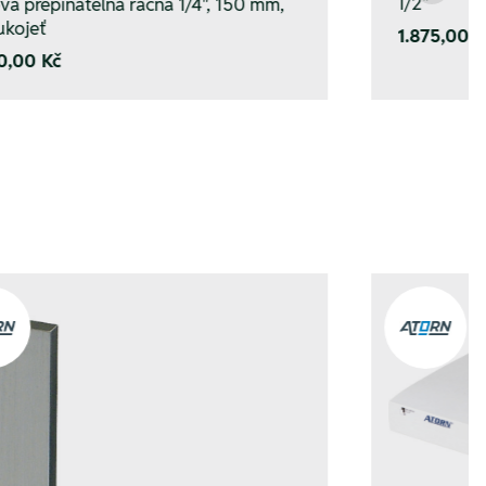
1/2"
vá přepínatelná ráčna 1/4", 150 mm,
ukojeť
1.875,00 K
0,00 Kč