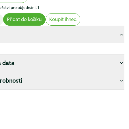
žství pro objednání: 1
Přidat do košíku
Koupit ihned
á data
drobnosti