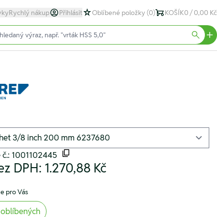
yky
Rychlý nákup
Přihlásit
Oblíbené položky
(0)
KOŠÍK
0 / 0,00 Kč
text)
Searc
 č.: 1001102445
ez DPH:
1.270,88 Kč
e pro Vás
 oblíbených