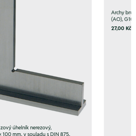
Archy brus
(AO), G10
27,00 Kč
zový úhelník nerezový,
× 100 mm, v souladu s DIN 875,