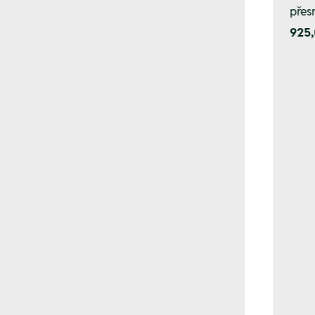
přes
925,