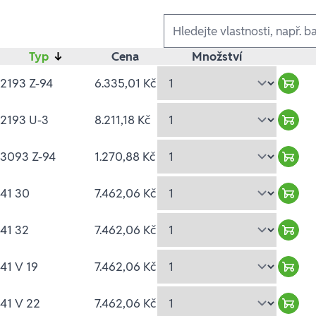
Ausführungen
Typ
↓
Cena
Množství
2193 Z-94
6.335,01 Kč
Ware
2193 U-3
8.211,18 Kč
Ware
3093 Z-94
1.270,88 Kč
Ware
41 30
7.462,06 Kč
Ware
41 32
7.462,06 Kč
Ware
41 V 19
7.462,06 Kč
Ware
41 V 22
7.462,06 Kč
Ware