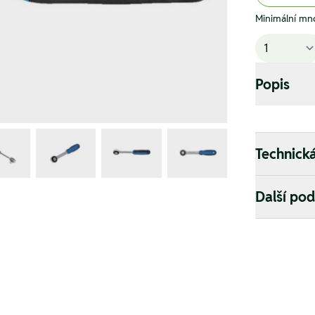
Minimální mno
Popis
Technick
Další po