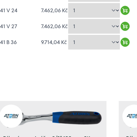
41 V 24
7.462,06 Kč
Ware
41 V 27
7.462,06 Kč
Ware
41 B 36
9.714,04 Kč
Ware