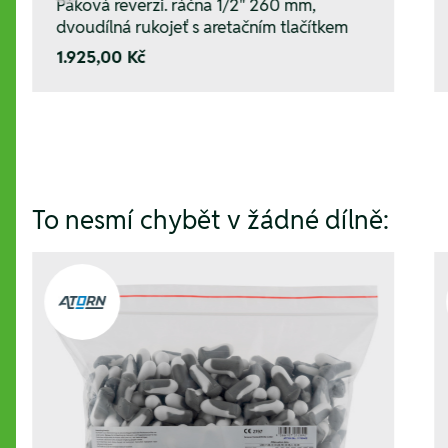
Páková reverzi. ráčna 1/2" 260 mm,
dvoudílná rukojeť s aretačním tlačítkem
1.925,00 Kč
To nesmí chybět v žádné dílně: