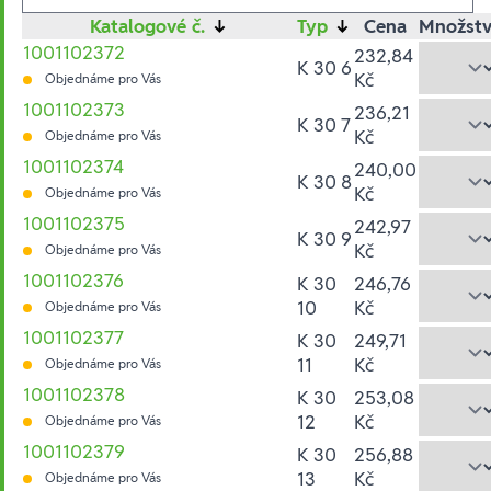
Katalogové č.
↓
Typ
↓
Cena
Množstv
1001102372
232,84
K 30 6
Kč
Objednáme pro Vás
1001102373
236,21
K 30 7
Kč
Objednáme pro Vás
1001102374
240,00
K 30 8
Kč
Objednáme pro Vás
1001102375
242,97
K 30 9
Kč
Objednáme pro Vás
1001102376
K 30
246,76
10
Kč
Objednáme pro Vás
1001102377
K 30
249,71
11
Kč
Objednáme pro Vás
1001102378
K 30
253,08
12
Kč
Objednáme pro Vás
1001102379
K 30
256,88
13
Kč
Objednáme pro Vás