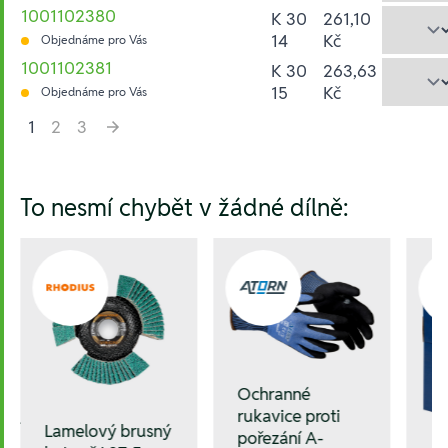
1001102380
K 30
261,10
14
Kč
Objednáme pro Vás
1001102381
K 30
263,63
15
Kč
Objednáme pro Vás
1
2
3
Hesla:
To nesmí chybět v žádné dílně:
Ochranné
rukavice proti
J11,J21,
Lamelový brusný
pořezání A-