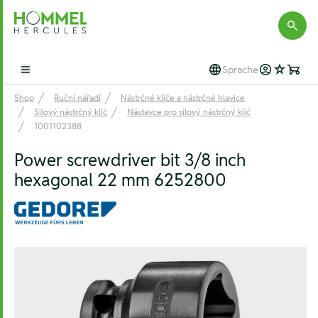
Hommel Hercules
Sprache
Open main menu
Shop
Ruční nářadí
Nástrčné klíče a nástrčné hlavice
Silový nástrčný klíč
Nástavce pro silový nástrčný klíč
1001102388
Power screwdriver bit 3/8 inch
hexagonal 22 mm 6252800