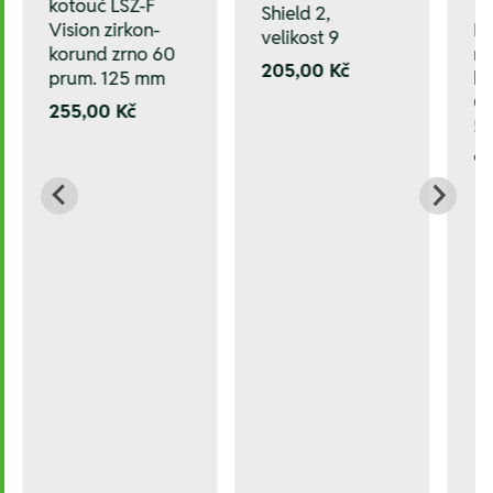
kotouč LSZ-F
Shield 2,
Ko
Vision zirkon-
velikost 9
na
korund zrno 60
205,00 Kč
kr
prum. 125 mm
G
255,00 Kč
5
91