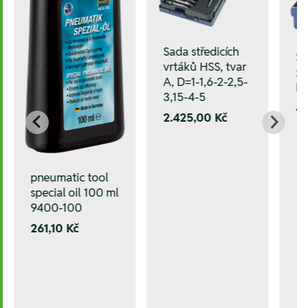
Sada středicích
Sa
vrtáků HSS, tvar
zá
A, D=1-1,6-2-2,5-
M
3,15-4-5
4.
2.425,00 Kč
pneumatic tool
special oil 100 ml
9400-100
261,10 Kč