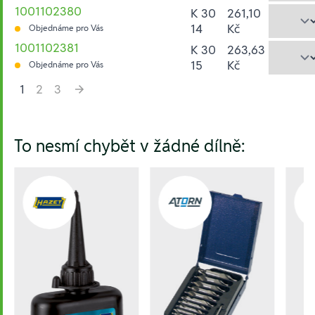
1001102380
K 30
261,10
14
Kč
Objednáme pro Vás
1001102381
K 30
263,63
15
Kč
Objednáme pro Vás
1
2
3
Hesla:
To nesmí chybět v žádné dílně: