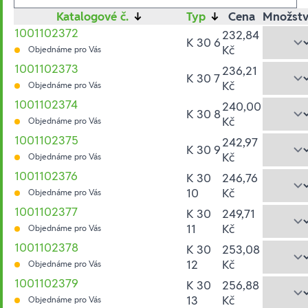
Katalogové č.
↓
Typ
↓
Cena
Množstv
1001102372
232,84
K 30 6
Kč
Objednáme pro Vás
1001102373
236,21
K 30 7
Kč
Objednáme pro Vás
1001102374
240,00
K 30 8
Kč
Objednáme pro Vás
1001102375
242,97
K 30 9
Kč
Objednáme pro Vás
1001102376
K 30
246,76
10
Kč
Objednáme pro Vás
1001102377
K 30
249,71
11
Kč
Objednáme pro Vás
1001102378
K 30
253,08
12
Kč
Objednáme pro Vás
1001102379
K 30
256,88
13
Kč
Objednáme pro Vás