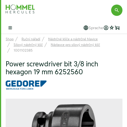
Hommel Hercules
Sprache
Open main menu
Shop
Ruční nářadí
Nástrčné klíče a nástrčné hlavice
Silový nástrčný klíč
Nástavce pro silový nástrčný klíč
1001102385
Power screwdriver bit 3/8 inch
hexagon 19 mm 6252560