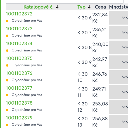
Katalogové č.
↓
Typ
↓
Cena
Množstv
1001102372
232,84
K 30 6
Kč
Objednáme pro Vás
1001102373
236,21
K 30 7
Kč
Objednáme pro Vás
1001102374
240,00
K 30 8
Kč
Objednáme pro Vás
1001102375
242,97
K 30 9
Kč
Objednáme pro Vás
1001102376
K 30
246,76
10
Kč
Objednáme pro Vás
1001102377
K 30
249,71
11
Kč
Objednáme pro Vás
1001102378
K 30
253,08
12
Kč
Objednáme pro Vás
1001102379
K 30
256,88
13
Kč
Objednáme pro Vás