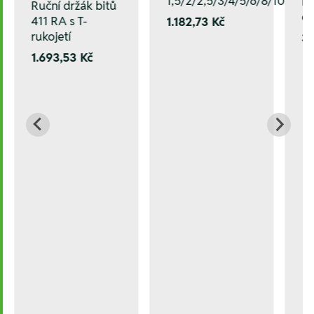
1,5/2/2,5/3/4/5/6/8/10
Ře
Ruční držák bitů
oc
411 RA s T-
1.182,73 Kč
rukojetí
37
1.693,53 Kč