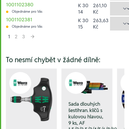
1001102380
K 30
261,10
14
Kč
Objednáme pro Vás
1001102381
K 30
263,63
15
Kč
Objednáme pro Vás
1
2
3
Hesla:
To nesmí chybět v žádné dílně:
Sada dlouhých
šestihran. klíčů s
kulovou hlavou,
9 ks, AF