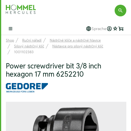
Hommel Hercules
Sprache
Open main menu
Shop
Ruční nářadí
Nástrčné klíče a nástrčné hlavice
Silový nástrčný klíč
Nástavce pro silový nástrčný klíč
1001102383
Power screwdriver bit 3/8 inch
hexagon 17 mm 6252210