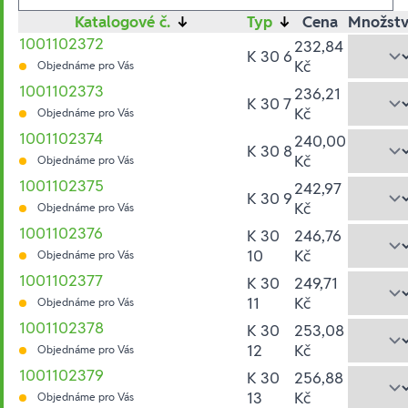
Katalogové č.
↓
Typ
↓
Cena
Množstv
1001102372
232,84
K 30 6
Kč
Objednáme pro Vás
1001102373
236,21
K 30 7
Kč
Objednáme pro Vás
1001102374
240,00
K 30 8
Kč
Objednáme pro Vás
1001102375
242,97
K 30 9
Kč
Objednáme pro Vás
1001102376
K 30
246,76
10
Kč
Objednáme pro Vás
1001102377
K 30
249,71
11
Kč
Objednáme pro Vás
1001102378
K 30
253,08
12
Kč
Objednáme pro Vás
1001102379
K 30
256,88
13
Kč
Objednáme pro Vás