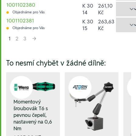
1001102380
K 30
261,10
14
Kč
Objednáme pro Vás
1001102381
K 30
263,63
15
Kč
Objednáme pro Vás
1
2
3
Hesla:
To nesmí chybět v žádné dílně:
Momentový
šroubovák T6 s
pevnou čepelí,
nastavený na 0,6
Nm
L