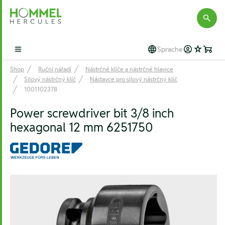
Hommel Hercules
Sprache
Open main menu
Shop
Ruční nářadí
Nástrčné klíče a nástrčné hlavice
Silový nástrčný klíč
Nástavce pro silový nástrčný klíč
1001102378
Power screwdriver bit 3/8 inch
hexagonal 12 mm 6251750