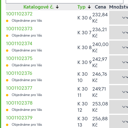
Katalogové č.
↓
Typ
↓
Cena
Množstv
1001102372
232,84
K 30 6
Kč
Objednáme pro Vás
1001102373
236,21
K 30 7
Kč
Objednáme pro Vás
1001102374
240,00
K 30 8
Kč
Objednáme pro Vás
1001102375
242,97
K 30 9
Kč
Objednáme pro Vás
1001102376
K 30
246,76
10
Kč
Objednáme pro Vás
1001102377
K 30
249,71
11
Kč
Objednáme pro Vás
1001102378
K 30
253,08
12
Kč
Objednáme pro Vás
1001102379
K 30
256,88
13
Kč
Objednáme pro Vás