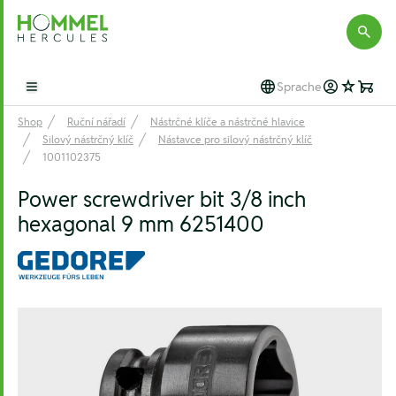
Hommel Hercules
Sprache
Open main menu
Shop
Ruční nářadí
Nástrčné klíče a nástrčné hlavice
Silový nástrčný klíč
Nástavce pro silový nástrčný klíč
1001102375
Power screwdriver bit 3/8 inch
hexagonal 9 mm 6251400