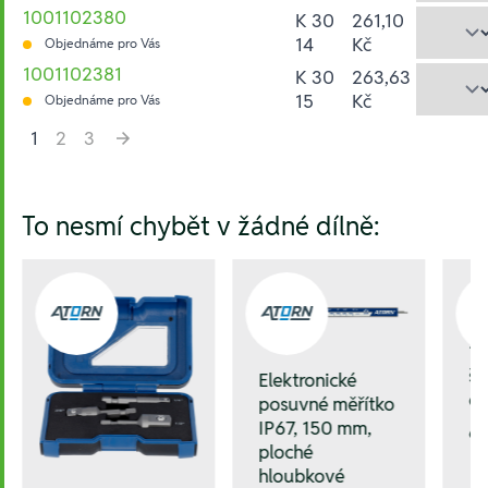
1001102380
K 30
261,10
14
Kč
Objednáme pro Vás
1001102381
K 30
263,63
15
Kč
Objednáme pro Vás
1
2
3
Hesla:
To nesmí chybět v žádné dílně:
1/
še
Elektronické
o
posuvné měřítko
IP67, 150 mm,
6
ploché
hloubkové