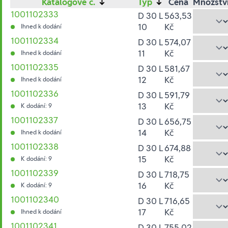
Katalogové č.
↓
Typ
↓
Cena
Množstv
1001102333
D 30 L
563,53
10
Kč
Ihned k dodání
1001102334
D 30 L
574,07
11
Kč
Ihned k dodání
1001102335
D 30 L
581,67
12
Kč
Ihned k dodání
1001102336
D 30 L
591,79
13
Kč
K dodání: 9
1001102337
D 30 L
656,75
14
Kč
Ihned k dodání
1001102338
D 30 L
674,88
15
Kč
K dodání: 9
1001102339
D 30 L
718,75
16
Kč
K dodání: 9
1001102340
D 30 L
716,65
17
Kč
Ihned k dodání
1001102341
D 30 L
755,02