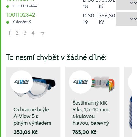
18
Kč
Ihned k dodání
1001102342
D 30 L
756,30
19
Kč
K dodání: 9
1
2
3
4
Hesla:
To nesmí chybět v žádné dílně:
Šestihranný klíč
9 ks, 1,5–10 mm,
Ochranné brýle
s kulovou
A-View 5 s
hlavou, barevný
plným výhledem
765,00 Kč
353,06 Kč