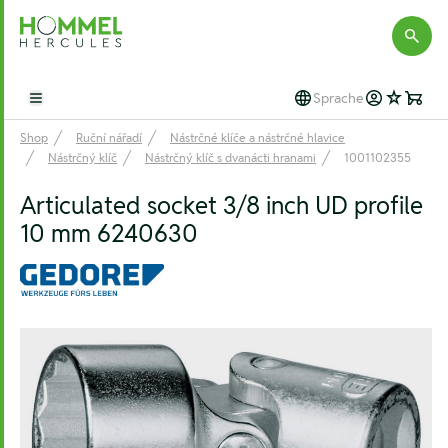
Hommel Hercules
Sprache
Open main menu
Shop
Ruční nářadí
Nástrčné klíče a nástrčné hlavice
Nástrčný klíč
Nástrčný klíč s dvanácti hranami
1001102355
Articulated socket 3/8 inch UD profile
10 mm 6240630