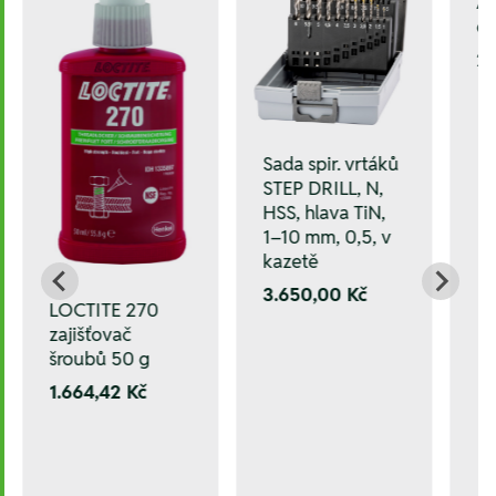
A-
oc
29
Sada spir. vrtáků
STEP DRILL, N,
HSS, hlava TiN,
1–10 mm, 0,5, v
kazetě
3.650,00 Kč
LOCTITE 270
zajišťovač
šroubů 50 g
1.664,42 Kč