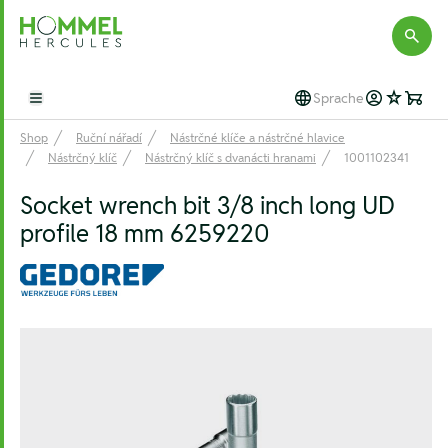
Hommel Hercules
Sprache
Open main menu
Shop
Ruční nářadí
Nástrčné klíče a nástrčné hlavice
Nástrčný klíč
Nástrčný klíč s dvanácti hranami
1001102341
Socket wrench bit 3/8 inch long UD
profile 18 mm 6259220