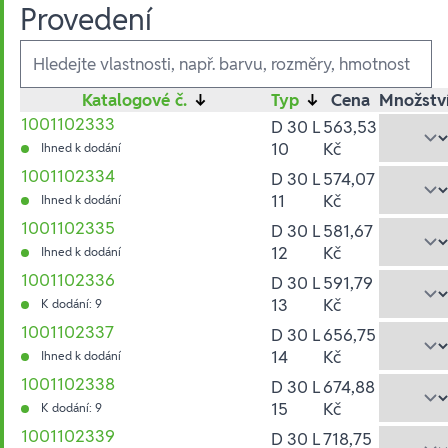
Provedení
Ausführungen
Katalogové č.
↓
Typ
↓
Cena
Množstv
1001102333
D 30 L
563,53
10
Kč
Ihned k dodání
1001102334
D 30 L
574,07
11
Kč
Ihned k dodání
1001102335
D 30 L
581,67
12
Kč
Ihned k dodání
1001102336
D 30 L
591,79
13
Kč
K dodání: 9
1001102337
D 30 L
656,75
14
Kč
Ihned k dodání
1001102338
D 30 L
674,88
15
Kč
K dodání: 9
1001102339
D 30 L
718,75