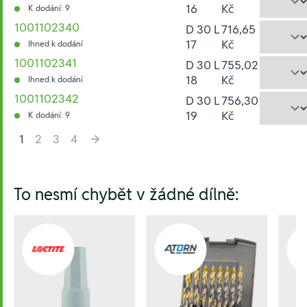
16
Kč
K dodání: 9
1001102340
D 30 L
716,65
17
Kč
Ihned k dodání
1001102341
D 30 L
755,02
18
Kč
Ihned k dodání
1001102342
D 30 L
756,30
19
Kč
K dodání: 9
1
2
3
4
Hesla:
To nesmí chybět v žádné dílně: