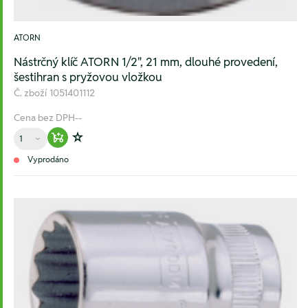
ATORN
Nástrčný klíč ATORN 1/2", 21 mm, dlouhé provedení,
šestihran s pryžovou vložkou
Č. zboží
1051401112
Cena bez DPH
--
Množství
Warenkorb hinzufügen
Zur Wunschliste hinzufügen
Vyprodáno