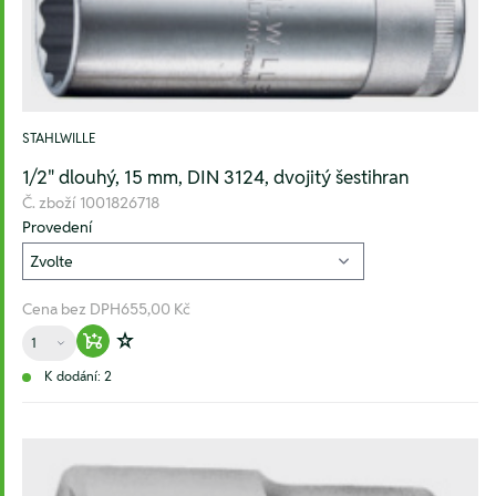
STAHLWILLE
1/2" dlouhý, 15 mm, DIN 3124, dvojitý šestihran
Č. zboží
1001826718
Provedení
Cena bez DPH
655,00 Kč
Množství
Warenkorb hinzufügen
Zur Wunschliste hinzufügen
K dodání: 2