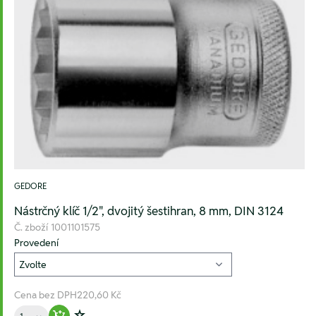
GEDORE
Nástrčný klíč 1/2", dvojitý šestihran, 8 mm, DIN 3124
Č. zboží
1001101575
Provedení
Cena bez DPH
220,60 Kč
Množství