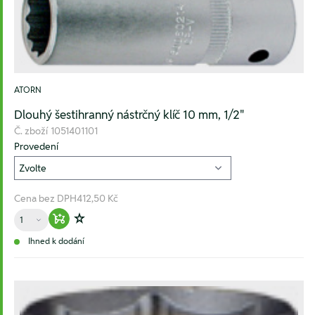
ATORN
Dlouhý šestihranný nástrčný klíč 10 mm, 1/2"
Č. zboží
1051401101
Provedení
Cena bez DPH
412,50 Kč
Množství
Warenkorb hinzufügen
Zur Wunschliste hinzufügen
Ihned k dodání