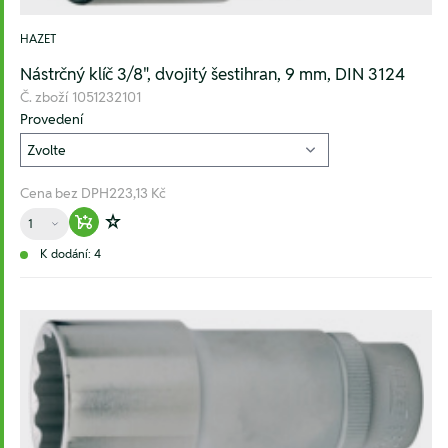
HAZET
Nástrčný klíč 3/8", dvojitý šestihran, 9 mm, DIN 3124
Č. zboží
1051232101
Provedení
Cena bez DPH
223,13 Kč
Množství
Warenkorb hinzufügen
Zur Wunschliste hinzufügen
K dodání: 4