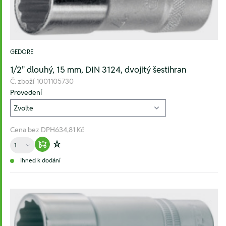
GEDORE
1/2" dlouhý, 15 mm, DIN 3124, dvojitý šestihran
Č. zboží
1001105730
Provedení
Cena bez DPH
634,81 Kč
Množství
Warenkorb hinzufügen
Zur Wunschliste hinzufügen
Ihned k dodání