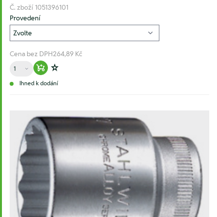
Č. zboží
1051396101
Provedení
Cena bez DPH
264,89 Kč
Množství
Warenkorb hinzufügen
Zur Wunschliste hinzufügen
Ihned k dodání