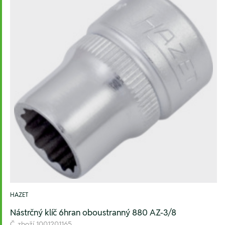
HAZET
Nástrčný klíč 6hran oboustranný 880 AZ-3/8
Č. zboží
1001201165