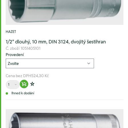
HAZET
1/2" dlouhý, 10 mm, DIN 3124, dvojitý šestihran
Č. zboží
1051405101
Provedení
Cena bez DPH
524,30 Kč
Množství
Warenkorb hinzufügen
Zur Wunschliste hinzufügen
Ihned k dodání