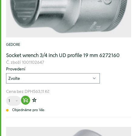
GEDORE
Socket wrench 3/4 inch UD profile 19 mm 6272160
Č. zboží
1001102647
Provedení
Cena bez DPH
563,11 Kč
Množství
Warenkorb hinzufügen
Zur Wunschliste hinzufügen
Objednáme pro Vás