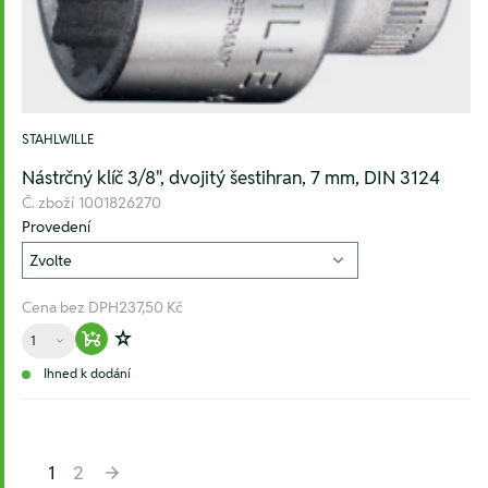
STAHLWILLE
Nástrčný klíč 3/8", dvojitý šestihran, 7 mm, DIN 3124
Č. zboží
1001826270
Provedení
Cena bez DPH
237,50 Kč
Množství
Warenkorb hinzufügen
Zur Wunschliste hinzufügen
Ihned k dodání
1
2