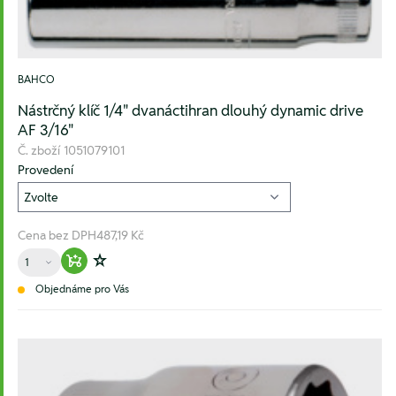
BAHCO
Nástrčný klíč 1/4" dvanáctihran dlouhý dynamic drive
AF 3/16"
Č. zboží
1051079101
Provedení
Cena bez DPH
487,19 Kč
Množství
Warenkorb hinzufügen
Zur Wunschliste hinzufügen
Objednáme pro Vás