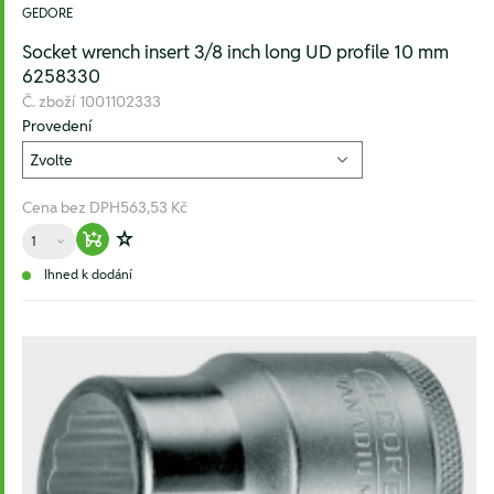
GEDORE
Socket wrench insert 3/8 inch long UD profile 10 mm
6258330
Č. zboží
1001102333
Provedení
Cena bez DPH
563,53 Kč
Množství
Warenkorb hinzufügen
Zur Wunschliste hinzufügen
Ihned k dodání