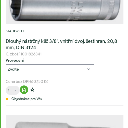
STAHLWILLE
Dlouhý nástrčný klíč 3/8", vnitřní dvoj. šestihran, 20,8
mm, DIN 3124
Č. zboží
1001826341
Provedení
Cena bez DPH
607,50 Kč
Množství
Warenkorb hinzufügen
Zur Wunschliste hinzufügen
Objednáme pro Vás