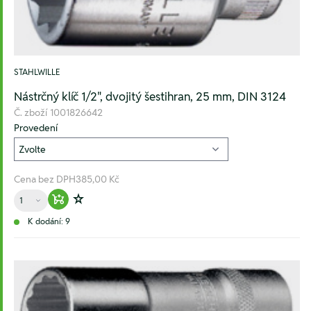
STAHLWILLE
Nástrčný klíč 1/2", dvojitý šestihran, 25 mm, DIN 3124
Č. zboží
1001826642
Provedení
Cena bez DPH
385,00 Kč
Množství
Warenkorb hinzufügen
Zur Wunschliste hinzufügen
K dodání: 9