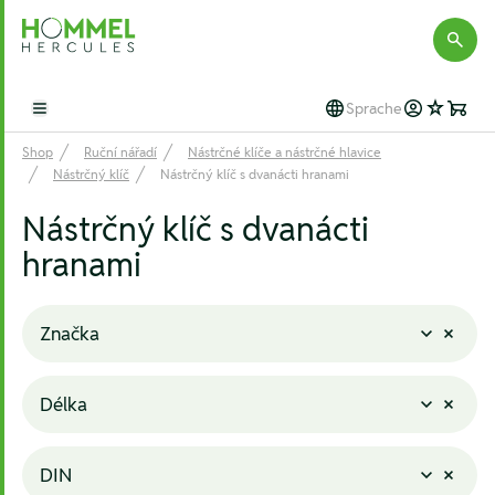
Hommel Hercules
Sprache
Open main menu
Shop
Ruční nářadí
Nástrčné klíče a nástrčné hlavice
Nástrčný klíč
Nástrčný klíč s dvanácti hranami
Nástrčný klíč s dvanácti
hranami
Značka
Délka
DIN