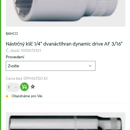
BAHCO
Nástrčný klíč 1/4" dvanáctihran dynamic drive AF 3/16"
Č. zboží
1051073101
Provedení
Cena bez DPH
167,50 Kč
Množství
Warenkorb hinzufügen
Zur Wunschliste hinzufügen
Objednáme pro Vás