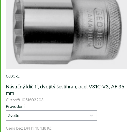
GEDORE
Nástrčný klíč 1", dvojitý šestihran, ocel V31CrV3, AF 36
mm
Č. zboží
1051603203
Provedení
Cena bez DPH
1.404,18 Kč