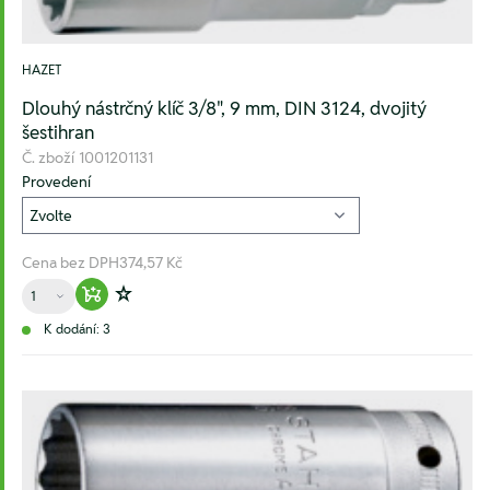
HAZET
Dlouhý nástrčný klíč 3/8", 9 mm, DIN 3124, dvojitý
šestihran
Č. zboží
1001201131
Provedení
Cena bez DPH
374,57 Kč
Množství
Warenkorb hinzufügen
Zur Wunschliste hinzufügen
K dodání: 3