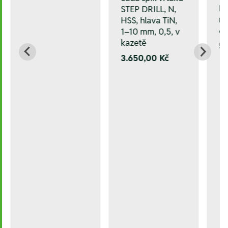
HS
STEP DRILL, N,
ne
HSS, hlava TiN,
6
1–10 mm, 0,5, v
kazetě
5.
3.650,00 Kč