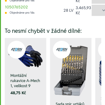
Kč
Objednáme pro Vás
1050765202
3.465,93
28 LV
Kč
Objednáme pro Vás
Hesla:
To nesmí chybět v žádné dílně:
Montážní
rukavice A-Mech
1, velikost 9
48,75 Kč
Sa
zá
Sada spir. vrtáků