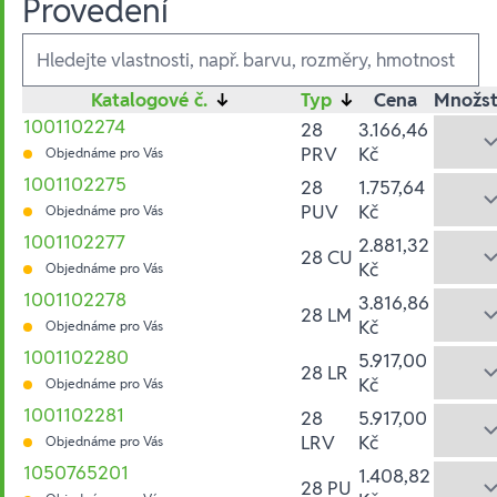
Provedení
Ausführungen
Katalogové č.
↓
Typ
↓
Cena
Množst
1001102274
28
3.166,46
PRV
Kč
Objednáme pro Vás
1001102275
28
1.757,64
PUV
Kč
Objednáme pro Vás
1001102277
2.881,32
28 CU
Kč
Objednáme pro Vás
1001102278
3.816,86
28 LM
Kč
Objednáme pro Vás
1001102280
5.917,00
28 LR
Kč
Objednáme pro Vás
1001102281
28
5.917,00
LRV
Kč
Objednáme pro Vás
1050765201
1.408,82
28 PU