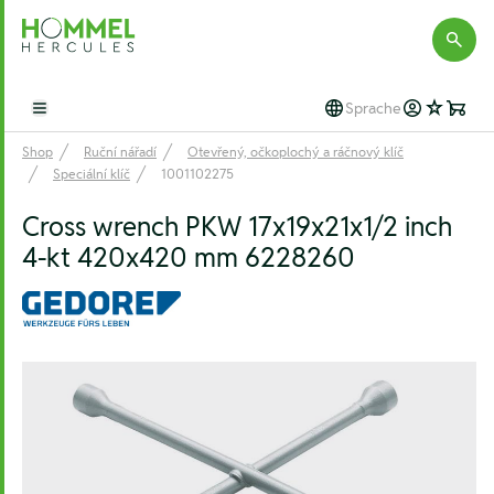
Hommel Hercules
Sprache
Open main menu
Shop
Ruční nářadí
Otevřený, očkoplochý a ráčnový klíč
Speciální klíč
1001102275
Cross wrench PKW 17x19x21x1/2 inch
4-kt 420x420 mm 6228260