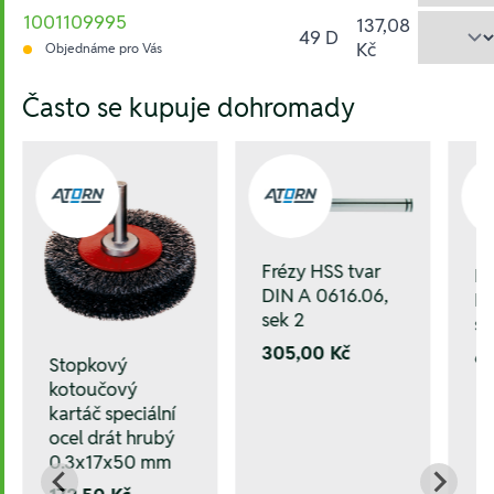
1001109995
137,08
49 D
Kč
Objednáme pro Vás
Hesla:
Často se kupuje dohromady
Frézy HSS tvar
Fr
DIN A 0616.06,
DI
sek 2
se
305,00 Kč
6
Stopkový
kotoučový
kartáč speciální
ocel drát hrubý
0.3x17x50 mm