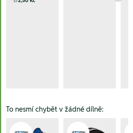
172,50 Kč
To nesmí chybět v žádné dílně: