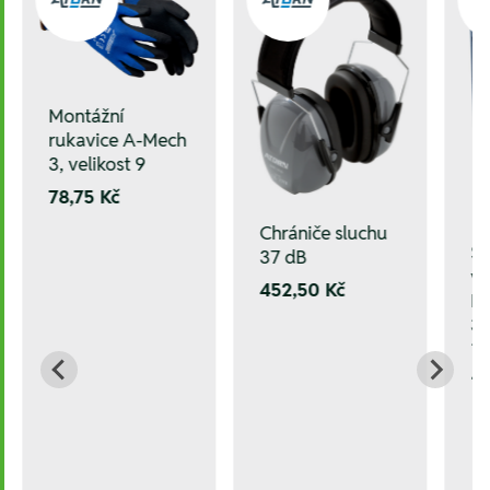
Montážní
rukavice A-Mech
3, velikost 9
78,75 Kč
Chrániče sluchu
Sa
37 dB
vr
452,50 Kč
Ma
33
1
/25,0 mm
1.