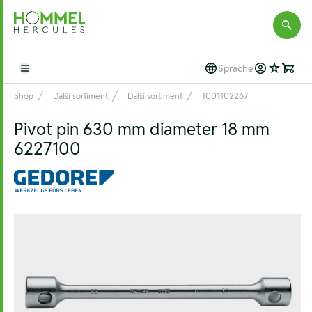
Hommel Hercules
Sprache
Open main menu
Shop
Další sortiment
Další sortiment
1001102267
Pivot pin 630 mm diameter 18 mm
6227100