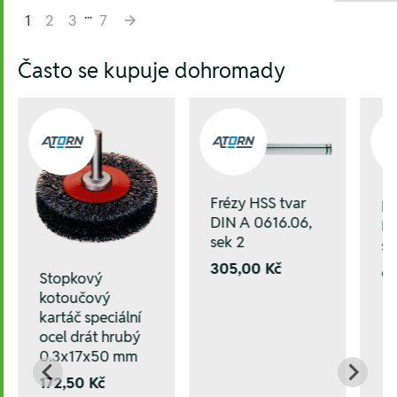
...
1
2
3
7
Hesla:
Často se kupuje dohromady
Frézy HSS tvar
Fr
DIN A 0616.06,
DI
sek 2
se
305,00 Kč
6
Stopkový
kotoučový
kartáč speciální
ocel drát hrubý
0.3x17x50 mm
172,50 Kč