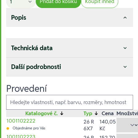
Přidat do košíku
Koupit ihned
Popis
Technická data
Další podrobnosti
Provedení
Ausführungen
Katalogové č.
↓
Typ
↓
Cena
Množstv
1001102222
26 R
140,05
6X7
Kč
Objednáme pro Vás
1001102223
26 R
152,70