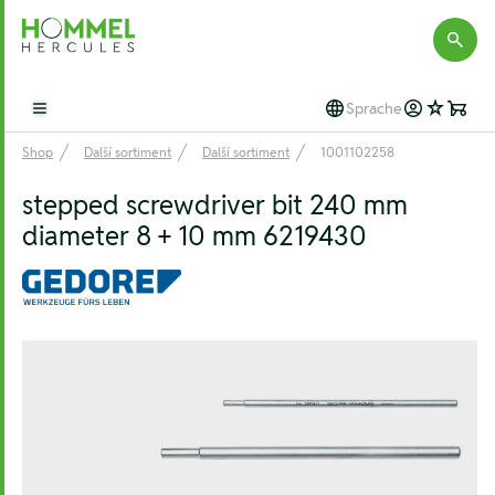
Hommel Hercules
Sprache
Open main menu
Shop
Další sortiment
Další sortiment
1001102258
stepped screwdriver bit 240 mm
diameter 8 + 10 mm 6219430