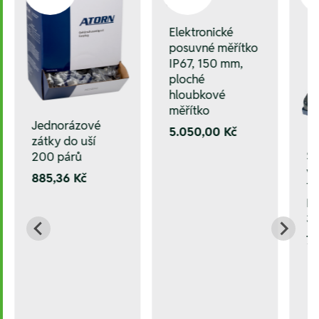
Elektronické
posuvné měřítko
IP67, 150 mm,
ploché
hloubkové
měřítko
Jednorázové
5.050,00 Kč
zátky do uší
Sa
200 párů
vr
885,36 Kč
Ti
D=
3,
7.