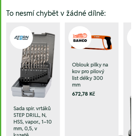
To nesmí chybět v žádné dílně:
Oblouk pilky na
kov pro pilový
list délky 300
mm
672,78 Kč
Sada spir. vrtáků
STEP DRILL, N,
HSS, vapor., 1–10
mm, 0,5, v
kazetě