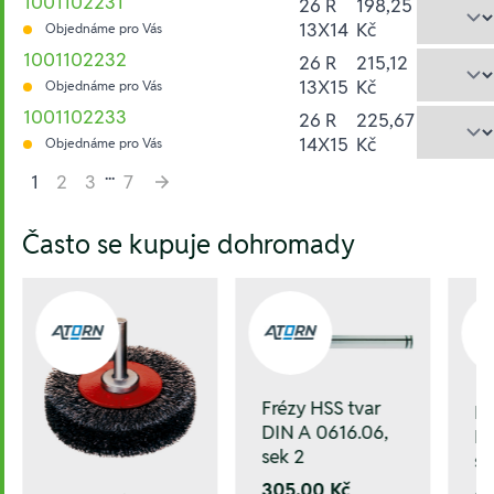
1001102231
26 R
198,25
13X14
Kč
Objednáme pro Vás
1001102232
26 R
215,12
13X15
Kč
Objednáme pro Vás
1001102233
26 R
225,67
14X15
Kč
Objednáme pro Vás
...
1
2
3
7
Hesla:
Často se kupuje dohromady
Frézy HSS tvar
Fr
DIN A 0616.06,
DI
sek 2
se
305,00 Kč
6