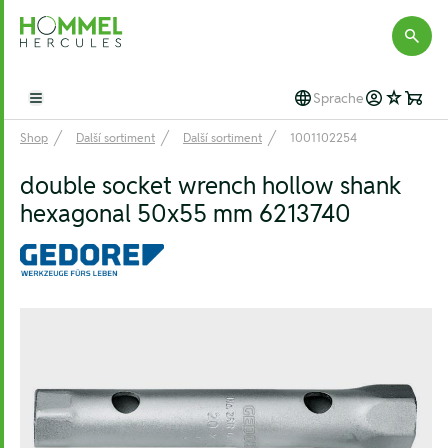
Hommel Hercules
Sprache
Open main menu
Shop
Další sortiment
Další sortiment
1001102254
double socket wrench hollow shank
hexagonal 50x55 mm 6213740