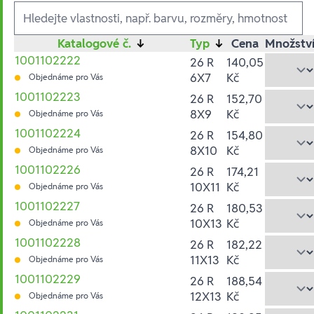
Ausführungen
Katalogové č.
↓
Typ
↓
Cena
Množstv
1001102222
26 R
140,05
6X7
Kč
Objednáme pro Vás
1001102223
26 R
152,70
8X9
Kč
Objednáme pro Vás
1001102224
26 R
154,80
8X10
Kč
Objednáme pro Vás
1001102226
26 R
174,21
10X11
Kč
Objednáme pro Vás
1001102227
26 R
180,53
10X13
Kč
Objednáme pro Vás
1001102228
26 R
182,22
11X13
Kč
Objednáme pro Vás
1001102229
26 R
188,54
12X13
Kč
Objednáme pro Vás