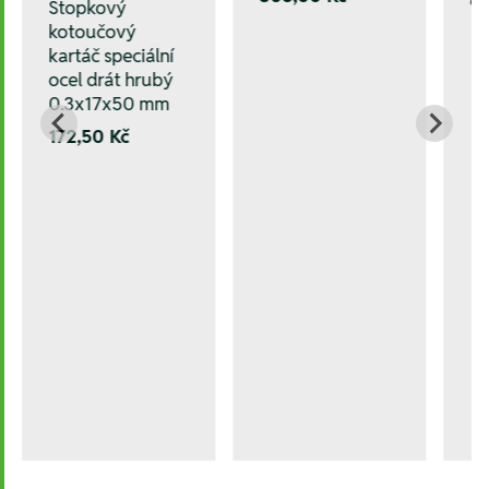
Stopkový
kotoučový
kartáč speciální
ocel drát hrubý
0.3x17x50 mm
172,50 Kč