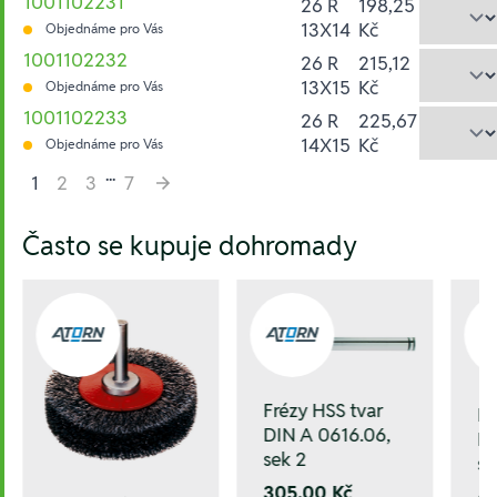
1001102231
26 R
198,25
13X14
Kč
Objednáme pro Vás
1001102232
26 R
215,12
13X15
Kč
Objednáme pro Vás
1001102233
26 R
225,67
14X15
Kč
Objednáme pro Vás
...
1
2
3
7
Hesla:
Často se kupuje dohromady
Frézy HSS tvar
Fr
DIN A 0616.06,
DI
sek 2
se
305,00 Kč
6