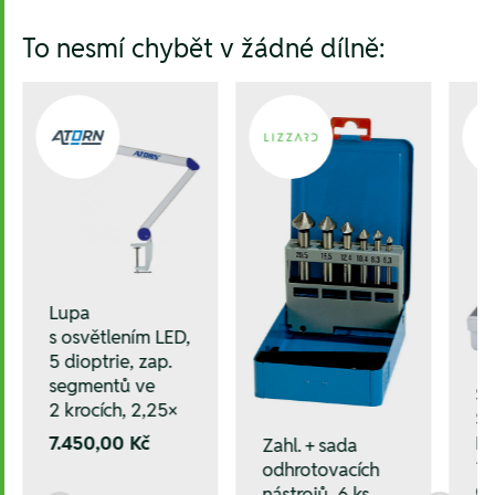
To nesmí chybět v žádné dílně:
Lupa
s osvětlením LED,
5 dioptrie, zap.
segmentů ve
Sa
2 krocích, 2,25×
ST
HS
7.450,00 Kč
Zahl. + sada
10
odhrotovacích
C
nástrojů, 6 ks,