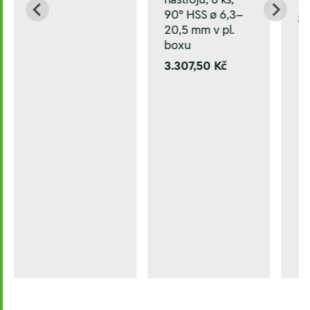
90° HSS ø 6,3–
3.
20,5 mm v pl.
boxu
3.307,50 Kč