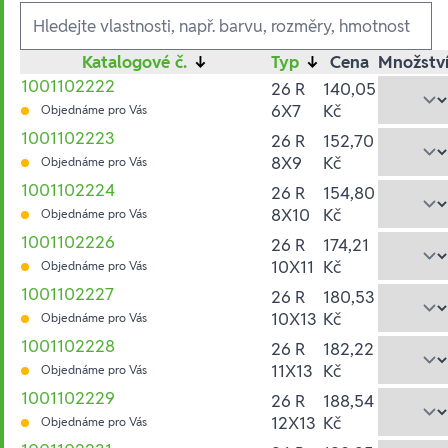
Ausführungen
Katalogové č.
↓
Typ
↓
Cena
Množstv
1001102222
26 R
140,05
6X7
Kč
Objednáme pro Vás
1001102223
26 R
152,70
8X9
Kč
Objednáme pro Vás
1001102224
26 R
154,80
8X10
Kč
Objednáme pro Vás
1001102226
26 R
174,21
10X11
Kč
Objednáme pro Vás
1001102227
26 R
180,53
10X13
Kč
Objednáme pro Vás
1001102228
26 R
182,22
11X13
Kč
Objednáme pro Vás
1001102229
26 R
188,54
12X13
Kč
Objednáme pro Vás