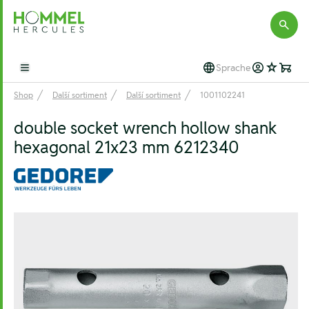
Hommel Hercules
Sprache
Open main menu
Shop
Další sortiment
Další sortiment
1001102241
double socket wrench hollow shank
hexagonal 21x23 mm 6212340