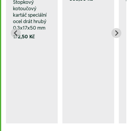
Stopkový
kotoučový
kartáč speciální
ocel drát hrubý
0.3x17x50 mm
172,50 Kč