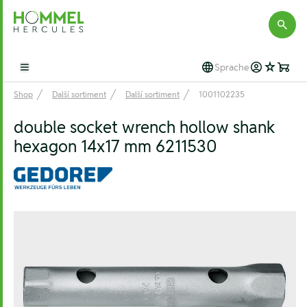
Hommel Hercules
Sprache
Open main menu
Shop
Další sortiment
Další sortiment
1001102235
double socket wrench hollow shank
hexagon 14x17 mm 6211530