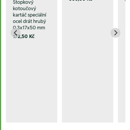
Stopkový
kotoučový
kartáč speciální
ocel drát hrubý
0.3x17x50 mm
172,50 Kč