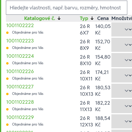
Ausführungen
Katalogové č.
↓
Typ
↓
Cena
Množstv
1001102222
26 R
140,05
6X7
Kč
Objednáme pro Vás
1001102223
26 R
152,70
8X9
Kč
Objednáme pro Vás
1001102224
26 R
154,80
8X10
Kč
Objednáme pro Vás
1001102226
26 R
174,21
10X11
Kč
Objednáme pro Vás
1001102227
26 R
180,53
10X13
Kč
Objednáme pro Vás
1001102228
26 R
182,22
11X13
Kč
Objednáme pro Vás
1001102229
26 R
188,54
12X13
Kč
Objednáme pro Vás