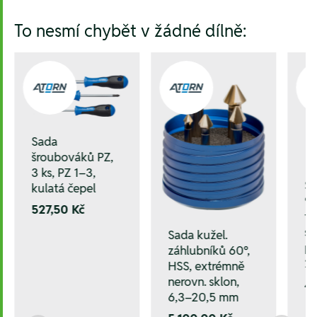
To nesmí chybět v žádné dílně:
Sada
šroubováků PZ,
3 ks, PZ 1–3,
Sa
kulatá čepel
90
527,50 Kč
tv
sk
Sada kužel.
pl
záhlubníků 60°,
2
HSS, extrémně
nerovn. sklon,
4.
6,3–20,5 mm