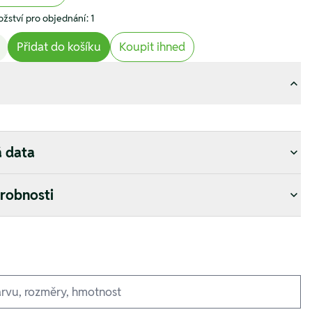
žství pro objednání: 1
Přidat do košíku
Koupit ihned
á data
drobnosti