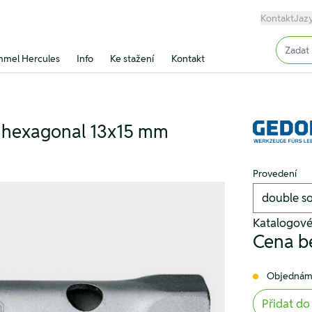
Kontakt
Jaz
Input (
mel Hercules
Info
Ke stažení
Kontakt
k hexagonal 13x15 mm
Provedení
Katalogové
Cena b
Objednám
Přidat do