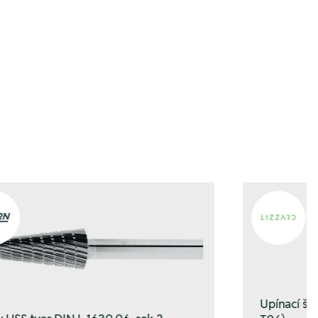
gen
gen
Upínací š