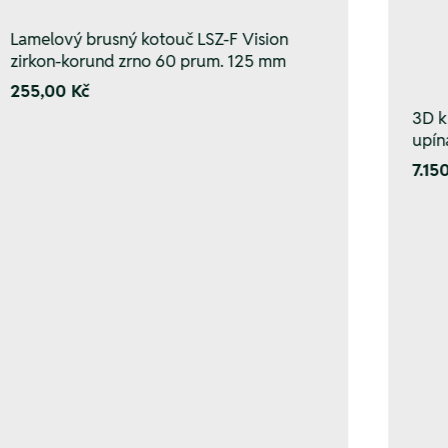
Lamelový brusný kotouč LSZ-F Vision
zirkon-korund zrno 60 prum. 125 mm
255,00 Kč
3D k
upín
7.15