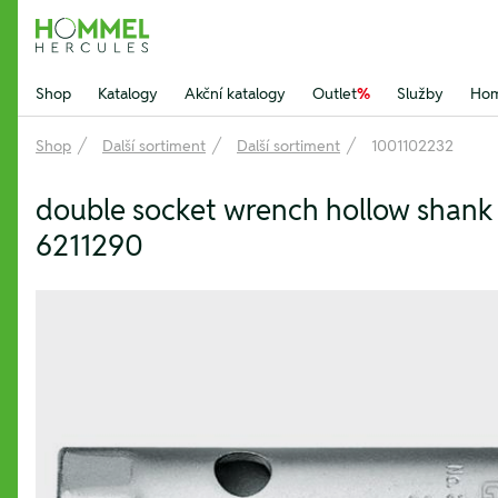
Hommel Hercules
Shop
Katalogy
Akční katalogy
Outlet
%
Služby
Hom
Shop
Další sortiment
Další sortiment
1001102232
double socket wrench hollow shan
6211290