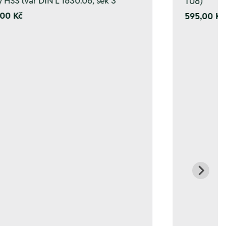
y HSS tvar DIN L 1630.06, sek 3
T06)
00 Kč
595,00 Kč