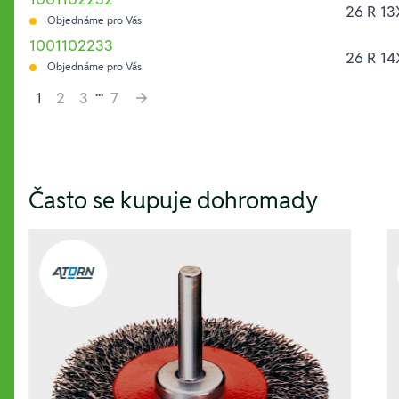
26 R 13
Objednáme pro Vás
1001102233
26 R 14
Objednáme pro Vás
...
1
2
3
7
Hesla:
Často se kupuje dohromady