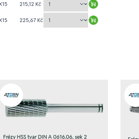
X15
215,12 Kč
Warenkorb hinzufü
X15
225,67 Kč
Warenkorb hinzufü
Frézy HSS tvar DIN A 0616.06, sek 2