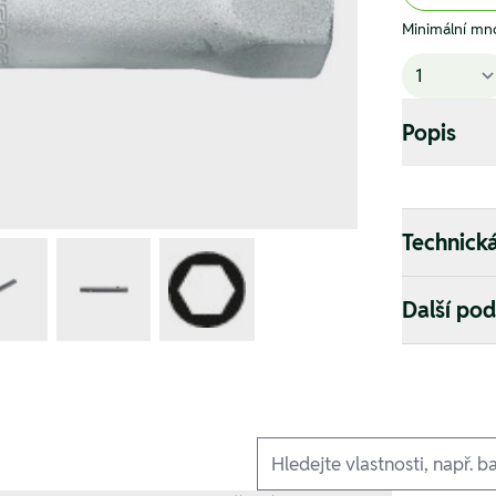
Minimální mno
Popis
Technick
Další po
Ausführungen