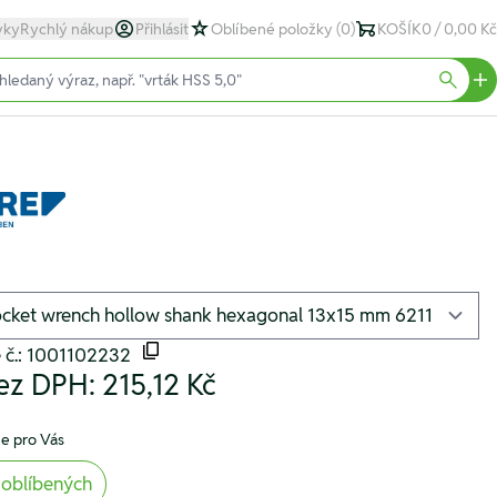
yky
Rychlý nákup
Přihlásit
Oblíbené položky
(0)
KOŠÍK
0 / 0,00 Kč
text)
Searc
 č.: 1001102232
ez DPH:
215,12 Kč
e pro Vás
 oblíbených