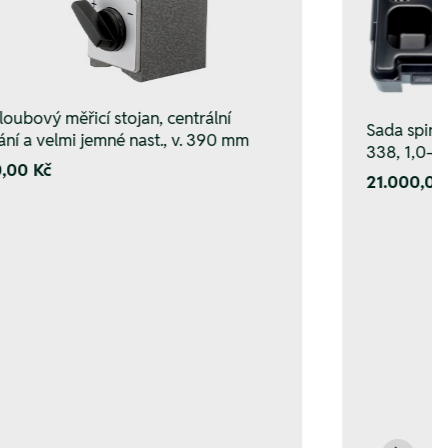
loubový měřicí stojan, centrální
Sada spirál
ání a velmi jemné nast., v. 390 mm
338, 1,0–1
0,00 Kč
21.000,00