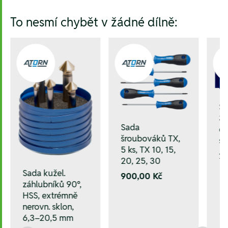
To nesmí chybět v žádné dílně:
Sa
3 
Sada
el
šroubováků TX,
s
5 ks, TX 10, 15,
2.
20, 25, 30
Sada kužel.
900,00 Kč
záhlubníků 90°,
HSS, extrémně
nerovn. sklon,
6,3–20,5 mm