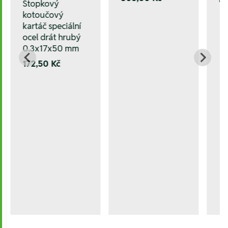
Stopkový
kotoučový
kartáč speciální
ocel drát hrubý
0.3x17x50 mm
172,50 Kč