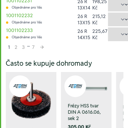
1001102231
26 R
198,25
13X14
Kč
Objednáme pro Vás
1001102232
26 R
215,12
13X15
Kč
Objednáme pro Vás
1001102233
26 R
225,67
14X15
Kč
Objednáme pro Vás
...
1
2
3
7
Hesla:
Často se kupuje dohromady
Frézy HSS tvar
Fr
DIN A 0616.06,
DI
sek 2
se
305,00 Kč
6