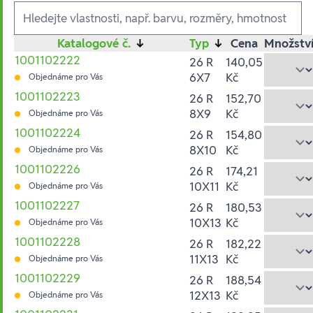
Ausführungen
Katalogové č.
↓
Typ
↓
Cena
Množstv
1001102222
26 R
140,05
6X7
Kč
Objednáme pro Vás
1001102223
26 R
152,70
8X9
Kč
Objednáme pro Vás
1001102224
26 R
154,80
8X10
Kč
Objednáme pro Vás
1001102226
26 R
174,21
10X11
Kč
Objednáme pro Vás
1001102227
26 R
180,53
10X13
Kč
Objednáme pro Vás
1001102228
26 R
182,22
11X13
Kč
Objednáme pro Vás
1001102229
26 R
188,54
12X13
Kč
Objednáme pro Vás