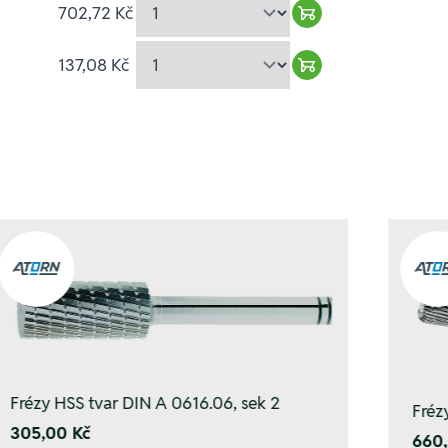
702,72 Kč
Warenkorb hinzuf
137,08 Kč
Warenkorb hinzuf
Frézy HSS tvar DIN A 0616.06, sek 2
Fréz
305,00 Kč
660,