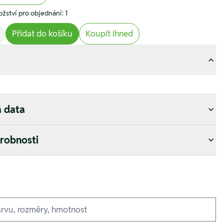
žství pro objednání: 1
Přidat do košíku
Koupit ihned
á data
drobnosti