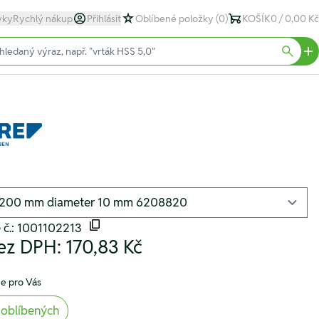
yky
Rychlý nákup
Přihlásit
Oblíbené položky
(0)
KOŠÍK
0 / 0,00 Kč
text)
Searc
 č.: 1001102213
ez DPH:
170,83 Kč
e pro Vás
 oblíbených