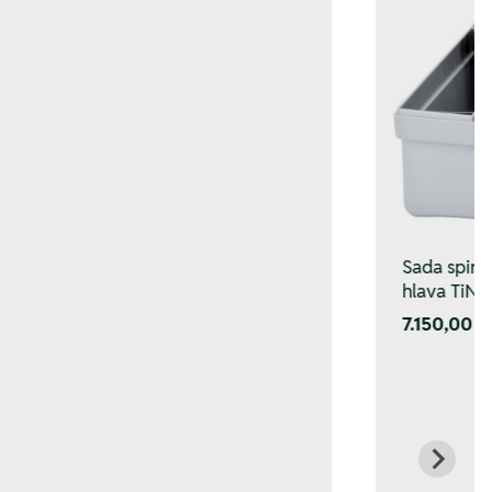
Sada spir. 
hlava TiN,
7.150,00 K