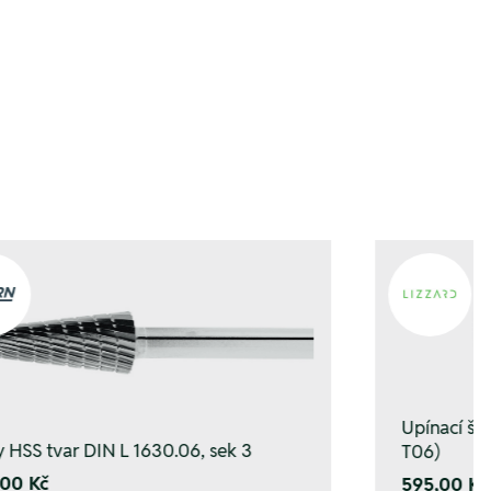
ügen
ügen
Upínací š
y HSS tvar DIN L 1630.06, sek 3
T06)
00 Kč
595,00 Kč