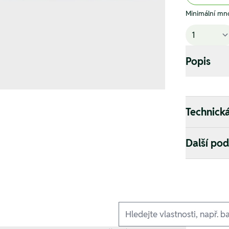
Minimální mno
Popis
Technick
Další po
Ausführungen