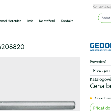
Kontakt
Jaz
Input (
mel Hercules
Info
Ke stažení
Kontakt
 6208820
Provedení
Katalogové
Cena b
Objednám
Přidat do