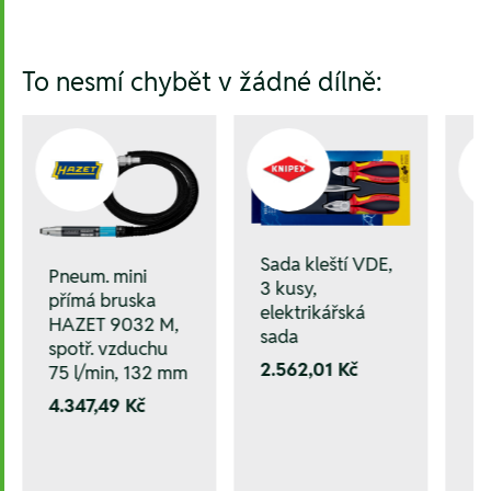
Hesla:
To nesmí chybět v žádné dílně:
Sada kleští VDE,
Pneum. mini
3 kusy,
přímá bruska
elektrikářská
HAZET 9032 M,
sada
spotř. vzduchu
2.562,01 Kč
75 l/min, 132 mm
4.347,49 Kč