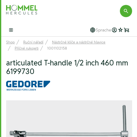
Hommel Hercules
Sprache
Open main menu
Shop
Ruční nářadí
Nástrčné klíče a nástrčné hlavice
Příčné rukojeti
1001102158
articulated T-handle 1/2 inch 460 mm
6199730