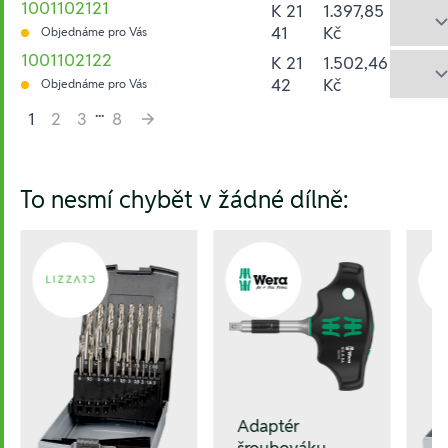
1001102121
K 21
1.397,85
41
Kč
Objednáme pro Vás
1001102122
K 21
1.502,46
42
Kč
Objednáme pro Vás
...
1
2
3
8
Hesla:
To nesmí chybět v žádné dílně:
Adaptér