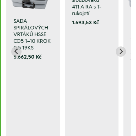
šroubováku
411 A RA s T-
rukojetí
Sa
SADA
1.693,53 Kč
HS
SPIRÁLOVÝCH
ne
VRTÁKŮ HSSE
sp
CO5 1–10 KROK
25
0,5 19KS
st.
5.662,50 Kč
7.