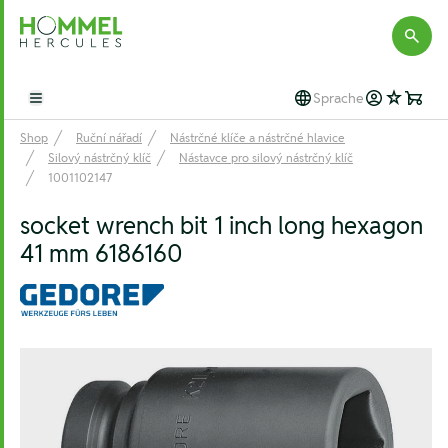
Hommel Hercules
Sprache
Open main menu
Shop
Ruční nářadí
Nástrčné klíče a nástrčné hlavice
Silový nástrčný klíč
Nástavce pro silový nástrčný klíč
1001102147
socket wrench bit 1 inch long hexagon
41 mm 6186160