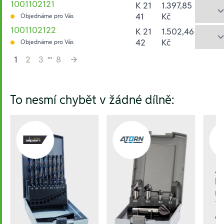
1001102121
K 21
1.397,85
41
Kč
Objednáme pro Vás
1001102122
K 21
1.502,46
42
Kč
Objednáme pro Vás
...
1
2
3
8
Hesla:
To nesmí chybět v žádné dílně:
J
be
n
1
96