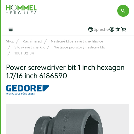
Hommel Hercules
Sprache
Open main menu
Shop
Ruční nářadí
Nástrčné klíče a nástrčné hlavice
Silový nástrčný klíč
Nástavce pro silový nástrčný klíč
1001102134
Power screwdriver bit 1 inch hexagon
1.7/16 inch 6186590