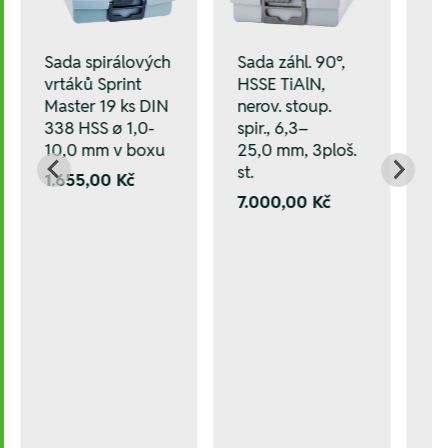
Sada spirálových
Sada záhl. 90°,
vrtáků Sprint
HSSE TiAlN,
Master 19 ks DIN
nerov. stoup.
338 HSS ø 1,0-
spir., 6,3–
10,0 mm v boxu
25,0 mm, 3ploš.
st.
1.655,00 Kč
7.000,00 Kč