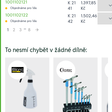
1001102121
K 21
1.397,85
41
Kč
Objednáme pro Vás
1001102122
K 21
1.502,46
42
Kč
Objednáme pro Vás
...
1
2
3
8
Hesla:
To nesmí chybět v žádné dílně: