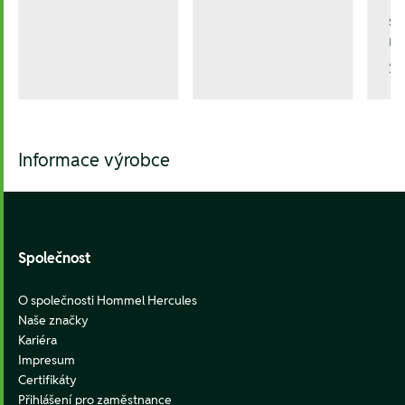
sp
re
2.
Informace výrobce
Footer
Společnost
O společnosti Hommel Hercules
Naše značky
Kariéra
Impresum
Certifikáty
Přihlášení pro zaměstnance