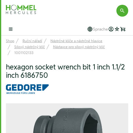
Hommel Hercules
Sprache
Open main menu
Shop
Ruční nářadí
Nástrčné klíče a nástrčné hlavice
Silový nástrčný klíč
Nástavce pro silový nástrčný klíč
1001102133
hexagon socket wrench bit 1 inch 1.1/2
inch 6186750