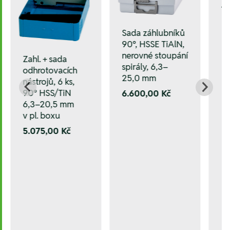
1.
Sada záhlubníků
90°, HSSE TiAlN,
nerovné stoupání
Zahl. + sada
spirály, 6,3–
odhrotovacích
25,0 mm
nástrojů, 6 ks,
90° HSS/TiN
6.600,00 Kč
6,3–20,5 mm
v pl. boxu
5.075,00 Kč