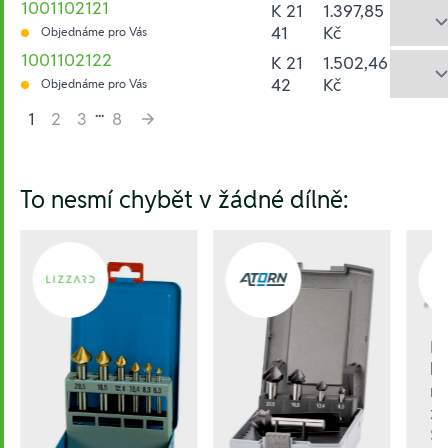
1001102121
K 21
1.397,85
41
Kč
Objednáme pro Vás
1001102122
K 21
1.502,46
42
Kč
Objednáme pro Vás
...
1
2
3
8
Hesla:
To nesmí chybět v žádné dílně:
E
be
nů
z
S