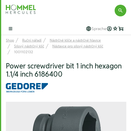
Hommel Hercules
Sprache
Open main menu
Shop
Ruční nářadí
Nástrčné klíče a nástrčné hlavice
Silový nástrčný klíč
Nástavce pro silový nástrčný klíč
1001102132
Power screwdriver bit 1 inch hexagon
1.1/4 inch 6186400