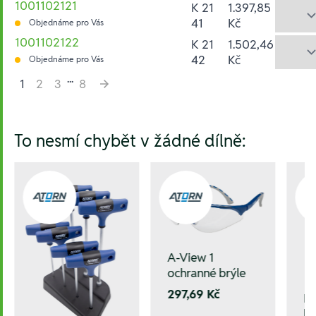
1001102121
K 21
1.397,85
41
Kč
Objednáme pro Vás
1001102122
K 21
1.502,46
42
Kč
Objednáme pro Vás
...
1
2
3
8
Hesla:
To nesmí chybět v žádné dílně:
A-View 1
ochranné brýle
297,69 Kč
La
ko