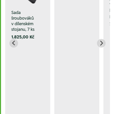
Vi
ko
Sada
p
šroubováků
2
v dílenském
stojanu, 7 ks
1.825,00 Kč