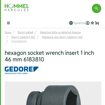
Hommel Hercules
Sprache
Open main menu
Shop
Ruční nářadí
Nástrčné klíče a nástrčné hlavice
Silový nástrčný klíč
Nástavce pro silový nástrčný klíč
1001102123
hexagon socket wrench insert 1 inch
46 mm 6183810