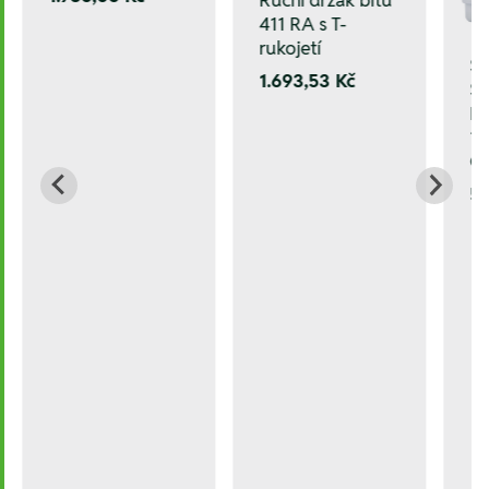
411 RA s T-
rukojetí
Sa
1.693,53 Kč
ST
HS
10
C
5.