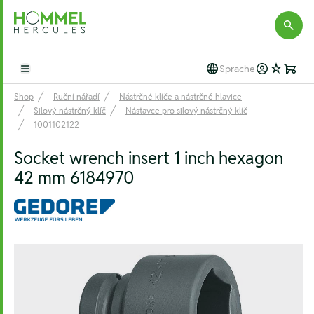
Hommel Hercules
Sprache
Open main menu
Shop
Ruční nářadí
Nástrčné klíče a nástrčné hlavice
Silový nástrčný klíč
Nástavce pro silový nástrčný klíč
1001102122
Socket wrench insert 1 inch hexagon
42 mm 6184970