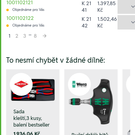
1001102121
K 21
1.397,85
41
Kč
Objednáme pro Vás
1001102122
K 21
1.502,46
42
Kč
Objednáme pro Vás
...
1
2
3
8
Hesla:
To nesmí chybět v žádné dílně:
Sada
kleští,3 kusy,
balení bestseller
1.936,06 Kč
Ruční držák bitů