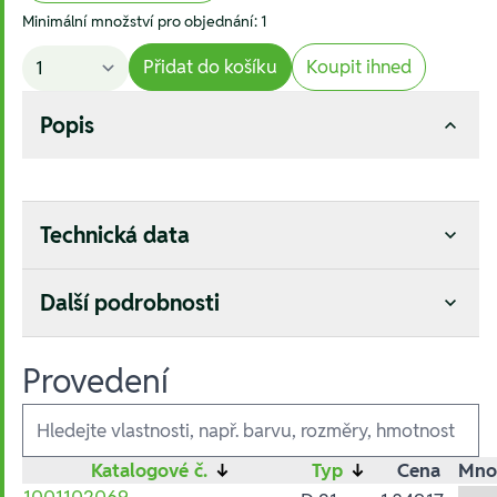
Minimální množství pro objednání: 1
Přidat do košíku
Koupit ihned
Popis
Technická data
Další podrobnosti
Provedení
Ausführungen
Katalogové č.
↓
Typ
↓
Cena
Mno
1001102069