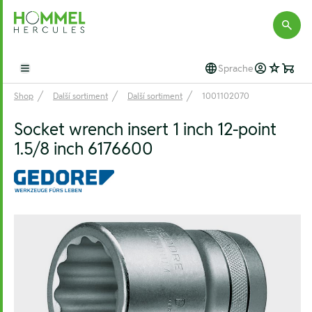
Hommel Hercules
Sprache
Open main menu
Shop
Další sortiment
Další sortiment
1001102070
Socket wrench insert 1 inch 12-point
1.5/8 inch 6176600