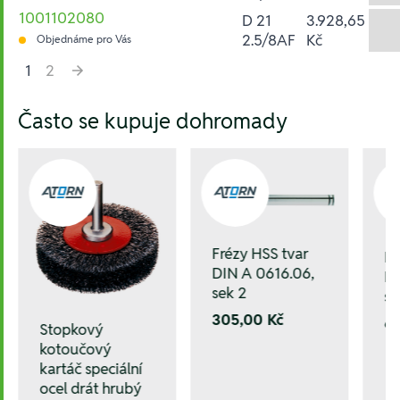
1001102080
D 21
3.928,65
2.5/8AF
Kč
Objednáme pro Vás
1
2
Hesla:
Často se kupuje dohromady
Frézy HSS tvar
Fr
DIN A 0616.06,
DI
sek 2
se
305,00 Kč
6
Stopkový
kotoučový
kartáč speciální
ocel drát hrubý