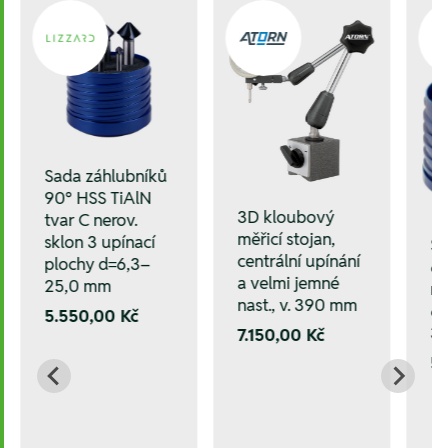
Sada záhlubníků
90° HSS TiAlN
3D kloubový
tvar C nerov.
měřicí stojan,
sklon 3 upínací
Sa
centrální upínání
plochy d=6,3–
60
a velmi jemné
25,0 mm
ne
nast., v. 390 mm
6
5.550,00 Kč
3p
7.150,00 Kč
5.