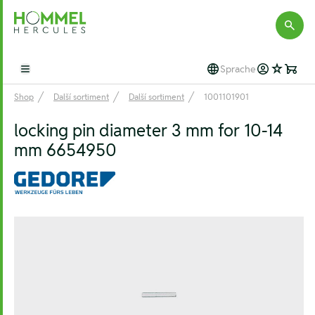
Hommel Hercules
Sprache
Open main menu
Shop
Další sortiment
Další sortiment
1001101901
locking pin diameter 3 mm for 10-14
mm 6654950