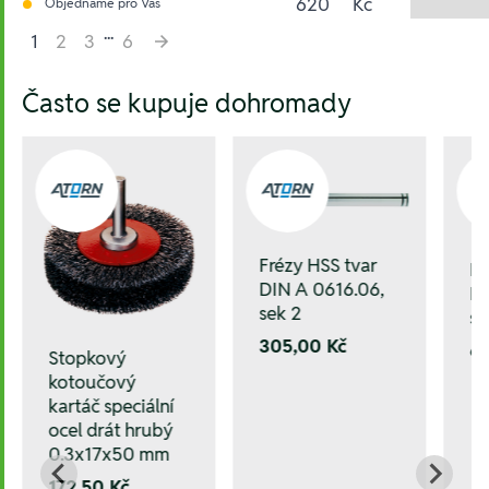
620
Kč
Objednáme pro Vás
...
1
2
3
6
Hesla:
Často se kupuje dohromady
Frézy HSS tvar
Fr
DIN A 0616.06,
DI
sek 2
se
305,00 Kč
6
Stopkový
kotoučový
kartáč speciální
ocel drát hrubý
0.3x17x50 mm
172,50 Kč