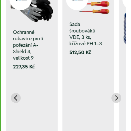
Sada
šroubováků
Ochranné
VDE, 3 ks,
rukavice proti
křížové PH 1–3
pořezání A-
Shield 4,
512,50 Kč
velikost 9
Sa
zá
227,35 Kč
HS
ne
6
5.