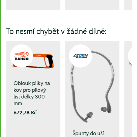
To nesmí chybět v žádné dílně:
ad
Oblouk pilky na
9
kov pro pilový
of
list délky 300
3.
mm
672,78 Kč
Špunty do uší