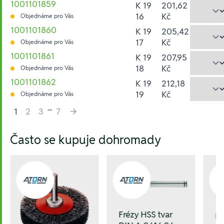
1001101859
K 19
201,62
16
Kč
Objednáme pro Vás
1001101860
K 19
205,42
17
Kč
Objednáme pro Vás
1001101861
K 19
207,95
18
Kč
Objednáme pro Vás
1001101862
K 19
212,18
19
Kč
Objednáme pro Vás
...
1
2
3
7
Hesla:
Často se kupuje dohromady
Frézy HSS tvar
Fr