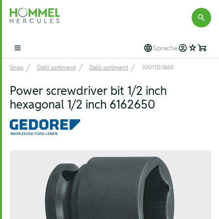
Hommel Hercules
Sprache
Open main menu
Shop
Další sortiment
Další sortiment
1001101869
Power screwdriver bit 1/2 inch
hexagonal 1/2 inch 6162650