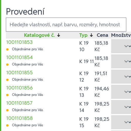
Provedení
Ausführungen
Katalogové č.
↓
Typ
↓
Cena
Množstv
1001101853
K 19
185,18
10
Kč
Objednáme pro Vás
1001101854
185,18
K 19 11
Kč
Objednáme pro Vás
1001101855
K 19
191,51
12
Kč
Objednáme pro Vás
1001101856
K 19
194,46
13
Kč
Objednáme pro Vás
1001101857
K 19
198,25
14
Kč
Objednáme pro Vás
1001101858
K 19
198,25
15
Kč
Objednáme pro Vás