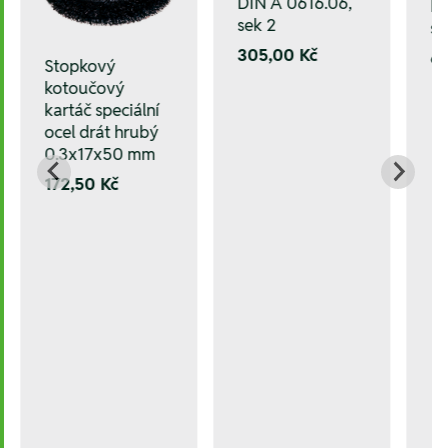
DIN A 0616.06,
DI
sek 2
se
305,00 Kč
6
Stopkový
kotoučový
kartáč speciální
ocel drát hrubý
0.3x17x50 mm
172,50 Kč