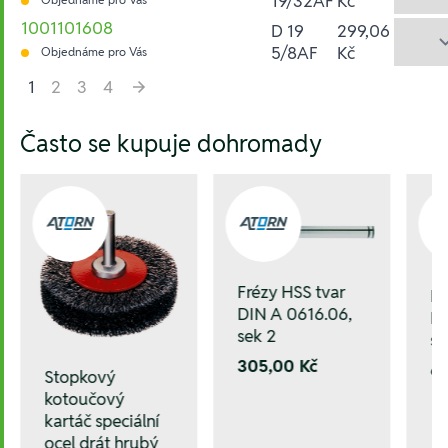
19/32AF
Kč
1001101608
D 19
299,06
5/8AF
Kč
Objednáme pro Vás
1
2
3
4
Hesla:
Často se kupuje dohromady
Frézy HSS tvar
Fr
DIN A 0616.06,
DI
sek 2
se
305,00 Kč
6
Stopkový
kotoučový
kartáč speciální
ocel drát hrubý