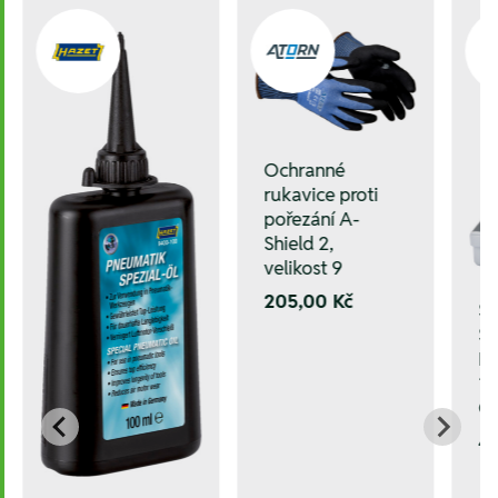
Ochranné
rukavice proti
pořezání A-
Shield 2,
velikost 9
205,00 Kč
Sa
ST
HS
1–
C
4.