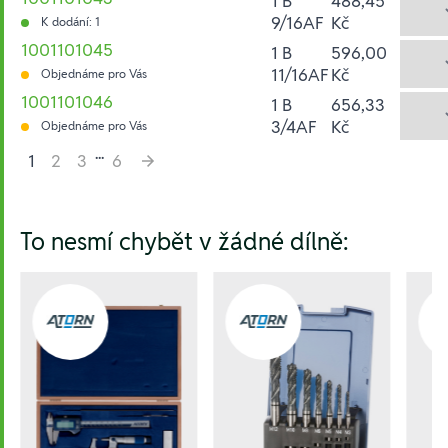
1 B
488,45
9/16AF
Kč
K dodání: 1
1001101045
1 B
596,00
11/16AF
Kč
Objednáme pro Vás
1001101046
1 B
656,33
3/4AF
Kč
Objednáme pro Vás
...
1
2
3
6
Hesla:
To nesmí chybět v žádné dílně: