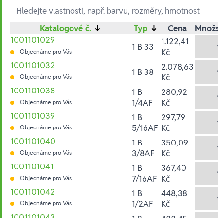
Ausführungen
Katalogové č.
↓
Typ
↓
Cena
Množs
1001101029
1.122,41
1 B 33
Kč
Objednáme pro Vás
1001101032
2.078,63
1 B 38
Kč
Objednáme pro Vás
1001101038
1 B
280,92
1/4AF
Kč
Objednáme pro Vás
1001101039
1 B
297,79
5/16AF
Kč
Objednáme pro Vás
1001101040
1 B
350,09
3/8AF
Kč
Objednáme pro Vás
1001101041
1 B
367,40
7/16AF
Kč
Objednáme pro Vás
1001101042
1 B
448,38
1/2AF
Kč
Objednáme pro Vás
1001101043