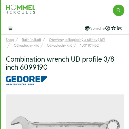
Hommel Hercules
Sprache
Open main menu
Shop
Ruční nářadí
Otevřený, očkoplochý a ráčnový klíč
Očkoplochý klíč
Očkoplochý klíč
1001101452
Combination wrench UD profile 3/8
inch 6099190