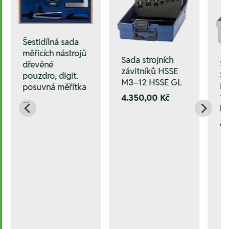
Šestidílná sada
měřicích nástrojů
Sada strojních
Sa
dřevěné
závitníků HSSE
ST
pouzdro, digit.
M3–12 HSSE GL
HS
posuvná měřítka
1–
4.350,00 Kč
--
ka
6