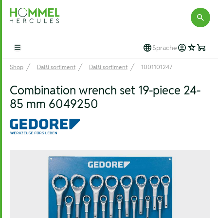
Hommel Hercules
Sprache
Open main menu
Shop
Další sortiment
Další sortiment
1001101247
Combination wrench set 19-piece 24-
85 mm 6049250