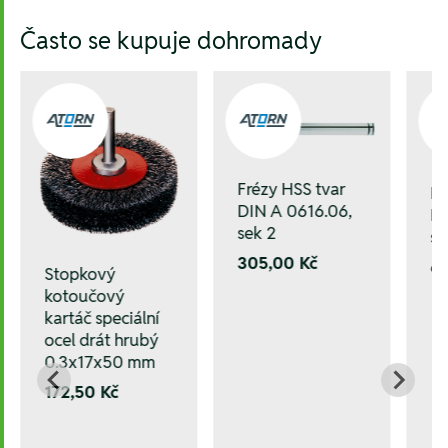
Hesla:
Často se kupuje dohromady
Frézy HSS tvar
Fr
DIN A 0616.06,
DI
sek 2
se
305,00 Kč
6
Stopkový
kotoučový
kartáč speciální
ocel drát hrubý
0.3x17x50 mm
172,50 Kč