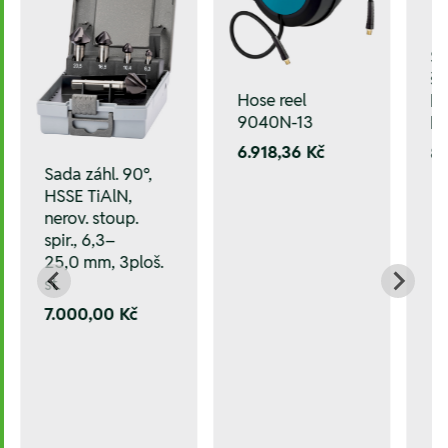
Še
š
Hose reel
ku
9040N-13
ks
6.918,36 Kč
8
Sada záhl. 90°,
HSSE TiAlN,
nerov. stoup.
spir., 6,3–
25,0 mm, 3ploš.
st.
7.000,00 Kč