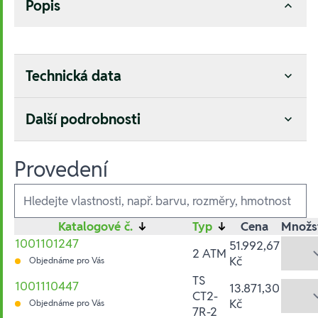
Popis
Technická data
Další podrobnosti
Provedení
Ausführungen
Katalogové č.
↓
Typ
↓
Cena
Množs
1001101247
51.992,67
2 ATM
Kč
Objednáme pro Vás
TS
1001110447
13.871,30
CT2-
Kč
Objednáme pro Vás
7R-2