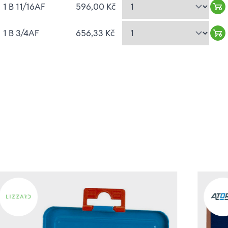
1 B 11/16AF
596,00 Kč
Wa
1 B 3/4AF
656,33 Kč
Wa