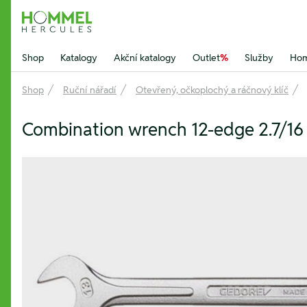
Hommel Hercules
Shop
Katalogy
Akční katalogy
Outlet
%
Služby
Hom
Shop
Ruční nářadí
Otevřený, očkoplochý a ráčnový klíč
Combination wrench 12-edge 2.7/1