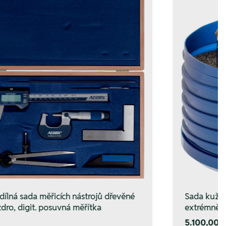
idílná sada měřicích nástrojů dřevěné
Sada kužel
dro, digit. posuvná měřítka
extrémně n
5.100,00 