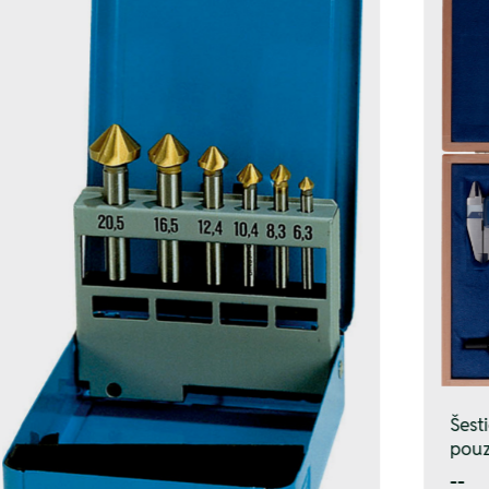
Šest
pouz
--