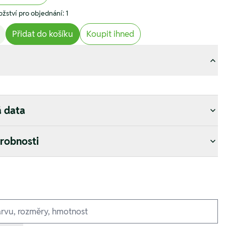
žství pro objednání: 1
Přidat do košíku
Koupit ihned
á data
drobnosti