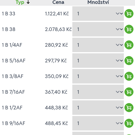
Typ
↓
Cena
Množství
1 B 33
1.122,41 Kč
Wa
1 B 38
2.078,63 Kč
Wa
1 B 1/4AF
280,92 Kč
Wa
1 B 5/16AF
297,79 Kč
Wa
1 B 3/8AF
350,09 Kč
Wa
1 B 7/16AF
367,40 Kč
Wa
1 B 1/2AF
448,38 Kč
Wa
1 B 9/16AF
488,45 Kč
Wa