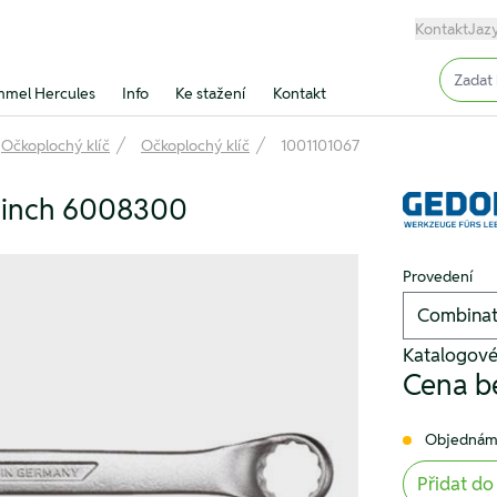
Kontakt
Jaz
Input (
mel Hercules
Info
Ke stažení
Kontakt
Očkoplochý klíč
Očkoplochý klíč
1001101067
6 inch 6008300
Provedení
Katalogové
Cena b
Objednám
Přidat do