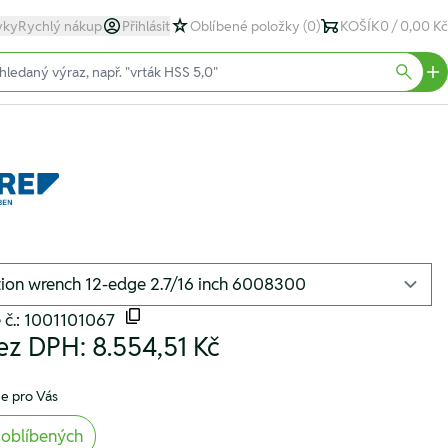
yky
Rychlý nákup
Přihlásit
Oblíbené položky
(0)
KOŠÍK
0 / 0,00 Kč
text)
Searc
 č.: 1001101067
ez DPH:
8.554,51 Kč
e pro Vás
 oblíbených