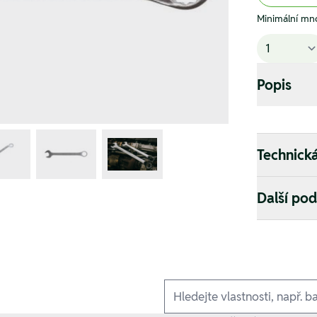
Minimální mno
Popis
Technick
Další po
Ausführungen