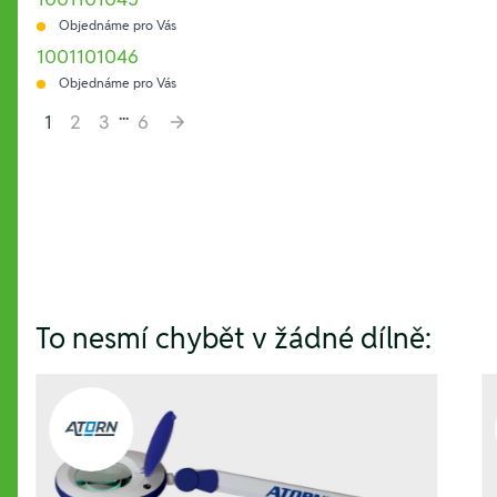
Objednáme pro Vás
1001101046
Objednáme pro Vás
...
1
2
3
6
Hesla:
To nesmí chybět v žádné dílně: