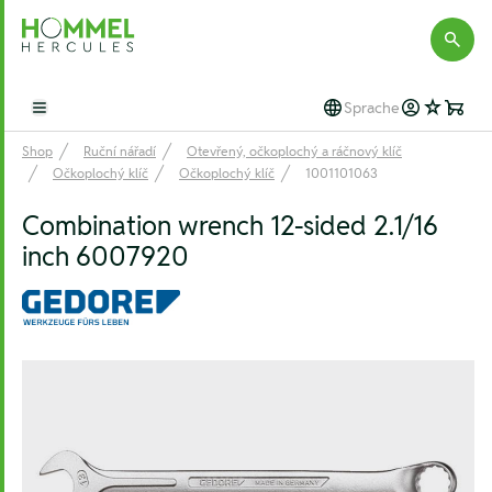
Hommel Hercules
Sprache
Open main menu
Shop
Ruční nářadí
Otevřený, očkoplochý a ráčnový klíč
Očkoplochý klíč
Očkoplochý klíč
1001101063
Combination wrench 12-sided 2.1/16
inch 6007920