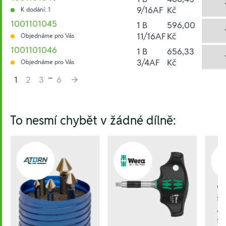
9/16AF
Kč
K dodání: 1
1001101045
1 B
596,00
11/16AF
Kč
Objednáme pro Vás
1001101046
1 B
656,33
3/4AF
Kč
Objednáme pro Vás
...
1
2
3
6
Hesla:
To nesmí chybět v žádné dílně:
Č
šk
Ar
ši