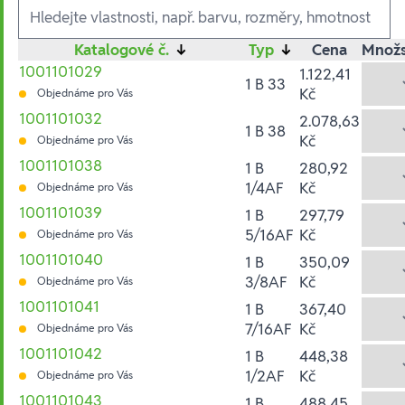
Ausführungen
Katalogové č.
↓
Typ
↓
Cena
Množs
1001101029
1.122,41
1 B 33
Kč
Objednáme pro Vás
1001101032
2.078,63
1 B 38
Kč
Objednáme pro Vás
1001101038
1 B
280,92
1/4AF
Kč
Objednáme pro Vás
1001101039
1 B
297,79
5/16AF
Kč
Objednáme pro Vás
1001101040
1 B
350,09
3/8AF
Kč
Objednáme pro Vás
1001101041
1 B
367,40
7/16AF
Kč
Objednáme pro Vás
1001101042
1 B
448,38
1/2AF
Kč
Objednáme pro Vás
1001101043
1 B
488,45