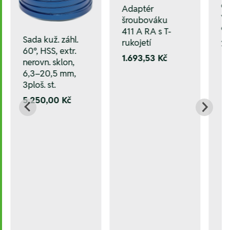
dr
Adaptér
vy
šroubováku
če
411 A RA s T-
Sada kuž. záhl.
rukojetí
24
60°, HSS, extr.
1.693,53 Kč
nerovn. sklon,
6,3–20,5 mm,
3ploš. st.
5.250,00 Kč