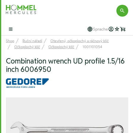
Hommel Hercules
Sprache
Open main menu
Shop
Ruční nářadí
Otevřený, očkoplochý a ráčnový klíč
Očkoplochý klíč
Očkoplochý klíč
1001101054
Combination wrench UD profile 1.5/16
inch 6006950