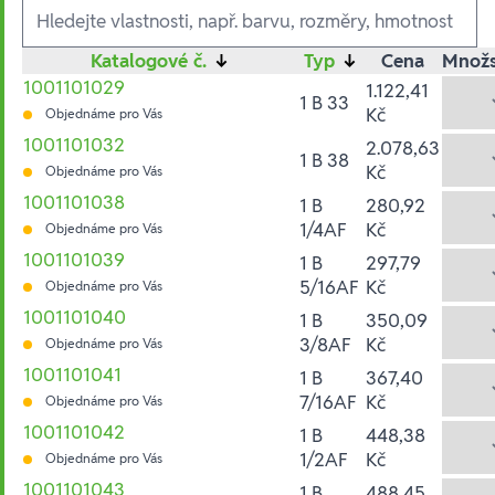
Ausführungen
Katalogové č.
↓
Typ
↓
Cena
Množs
1001101029
1.122,41
1 B 33
Kč
Objednáme pro Vás
1001101032
2.078,63
1 B 38
Kč
Objednáme pro Vás
1001101038
1 B
280,92
1/4AF
Kč
Objednáme pro Vás
1001101039
1 B
297,79
5/16AF
Kč
Objednáme pro Vás
1001101040
1 B
350,09
3/8AF
Kč
Objednáme pro Vás
1001101041
1 B
367,40
7/16AF
Kč
Objednáme pro Vás
1001101042
1 B
448,38
1/2AF
Kč
Objednáme pro Vás
1001101043
1 B
488,45