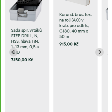
Korund. brus. tex.
na roli (AO) v
krab. pro odtrh.,
Sada spir. vrtáků
Sa
G180, 40 mm x
STEP DRILL, N,
ST
50 m
HSS, hlava TiN,
HS
915,00 Kč
1–13 mm, 0,5 a
m
CHD
6.
7.150,00 Kč