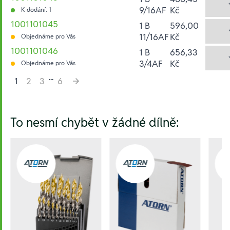
9/16AF
Kč
K dodání: 1
1001101045
1 B
596,00
11/16AF
Kč
Objednáme pro Vás
1001101046
1 B
656,33
3/4AF
Kč
Objednáme pro Vás
...
1
2
3
6
Hesla:
To nesmí chybět v žádné dílně: