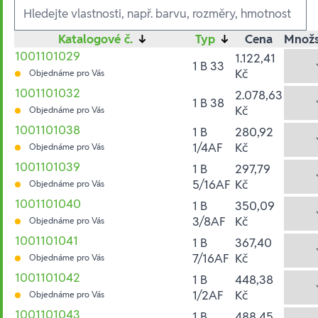
Ausführungen
Katalogové č.
↓
Typ
↓
Cena
Množs
1001101029
1.122,41
1 B 33
Kč
Objednáme pro Vás
1001101032
2.078,63
1 B 38
Kč
Objednáme pro Vás
1001101038
1 B
280,92
1/4AF
Kč
Objednáme pro Vás
1001101039
1 B
297,79
5/16AF
Kč
Objednáme pro Vás
1001101040
1 B
350,09
3/8AF
Kč
Objednáme pro Vás
1001101041
1 B
367,40
7/16AF
Kč
Objednáme pro Vás
1001101042
1 B
448,38
1/2AF
Kč
Objednáme pro Vás
1001101043
1 B
488,45