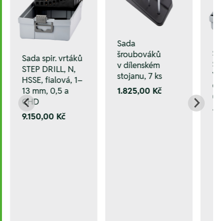
Sada
S
šroubováků
Sada spir. vrtáků
S
v dílenském
STEP DRILL, N,
V
stojanu, 7 ks
HSSE, fialová, 1–
C
13 mm, 0,5 a
1.825,00 Kč
0
CHD
10
9.150,00 Kč