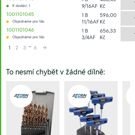
9/16AF
Kč
K dodání: 1
1001101045
1 B
596,00
11/16AF
Kč
Objednáme pro Vás
1001101046
1 B
656,33
3/4AF
Kč
Objednáme pro Vás
...
1
2
3
6
Hesla:
To nesmí chybět v žádné dílně: