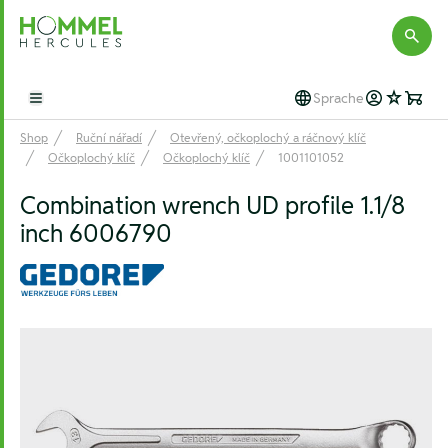
Hommel Hercules
Sprache
Open main menu
Shop
Ruční nářadí
Otevřený, očkoplochý a ráčnový klíč
Očkoplochý klíč
Očkoplochý klíč
1001101052
Combination wrench UD profile 1.1/8
inch 6006790