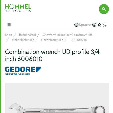
Hommel Hercules
Sprache
Open main menu
Shop
Ruční nářadí
Otevřený, očkoplochý a ráčnový klíč
Očkoplochý klíč
Očkoplochý klíč
1001101046
Combination wrench UD profile 3/4
inch 6006010