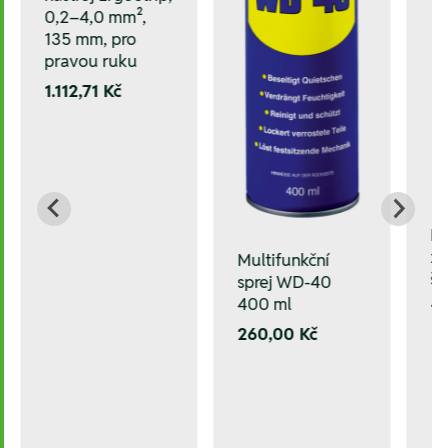
0,2–4,0 mm²,
135 mm, pro
pravou ruku
1.112,71 Kč
L
za
Multifunkční
šr
sprej WD-40
400 ml
1.
260,00 Kč