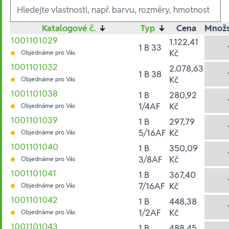
Ausführungen
Katalogové č.
↓
Typ
↓
Cena
Množs
1001101029
1.122,41
1 B 33
Kč
Objednáme pro Vás
1001101032
2.078,63
1 B 38
Kč
Objednáme pro Vás
1001101038
1 B
280,92
1/4AF
Kč
Objednáme pro Vás
1001101039
1 B
297,79
5/16AF
Kč
Objednáme pro Vás
1001101040
1 B
350,09
3/8AF
Kč
Objednáme pro Vás
1001101041
1 B
367,40
7/16AF
Kč
Objednáme pro Vás
1001101042
1 B
448,38
1/2AF
Kč
Objednáme pro Vás
1001101043
1 B
488,45