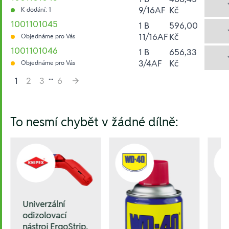
9/16AF
Kč
K dodání: 1
1001101045
1 B
596,00
11/16AF
Kč
Objednáme pro Vás
1001101046
1 B
656,33
3/4AF
Kč
Objednáme pro Vás
...
1
2
3
6
Hesla:
To nesmí chybět v žádné dílně:
Univerzální
odizolovací
nástroj ErgoStrip,