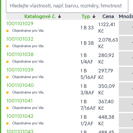
Ausführungen
Katalogové č.
↓
Typ
↓
Cena
Množs
1001101029
1.122,41
1 B 33
Kč
Objednáme pro Vás
1001101032
2.078,63
1 B 38
Kč
Objednáme pro Vás
1001101038
1 B
280,92
1/4AF
Kč
Objednáme pro Vás
1001101039
1 B
297,79
5/16AF
Kč
Objednáme pro Vás
1001101040
1 B
350,09
3/8AF
Kč
Objednáme pro Vás
1001101041
1 B
367,40
7/16AF
Kč
Objednáme pro Vás
1001101042
1 B
448,38
1/2AF
Kč
Objednáme pro Vás
1001101043
1 B
488,45