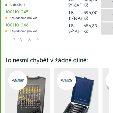
9/16AF
Kč
K dodání: 1
1001101045
1 B
596,00
11/16AF
Kč
Objednáme pro Vás
1001101046
1 B
656,33
3/4AF
Kč
Objednáme pro Vás
...
1
2
3
6
Hesla:
To nesmí chybět v žádné dílně: