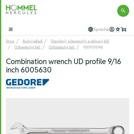
Hommel Hercules
Sprache
Open main menu
Shop
Ruční nářadí
Otevřený, očkoplochý a ráčnový klíč
Očkoplochý klíč
Očkoplochý klíč
1001101043
Combination wrench UD profile 9/16
inch 6005630