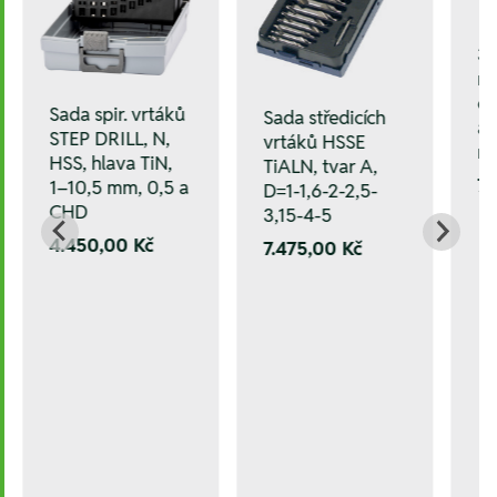
3
mě
ce
Sada spir. vrtáků
Sada středicích
a 
STEP DRILL, N,
vrtáků HSSE
na
HSS, hlava TiN,
TiALN, tvar A,
7.
1–10,5 mm, 0,5 a
D=1-1,6-2-2,5-
CHD
3,15-4-5
4.450,00 Kč
7.475,00 Kč