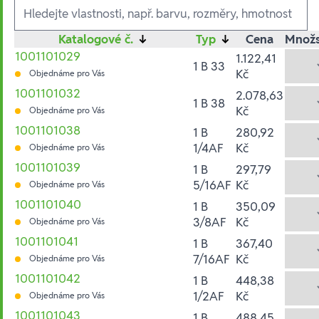
Ausführungen
Katalogové č.
↓
Typ
↓
Cena
Množs
1001101029
1.122,41
1 B 33
Kč
Objednáme pro Vás
1001101032
2.078,63
1 B 38
Kč
Objednáme pro Vás
1001101038
1 B
280,92
1/4AF
Kč
Objednáme pro Vás
1001101039
1 B
297,79
5/16AF
Kč
Objednáme pro Vás
1001101040
1 B
350,09
3/8AF
Kč
Objednáme pro Vás
1001101041
1 B
367,40
7/16AF
Kč
Objednáme pro Vás
1001101042
1 B
448,38
1/2AF
Kč
Objednáme pro Vás
1001101043
1 B
488,45