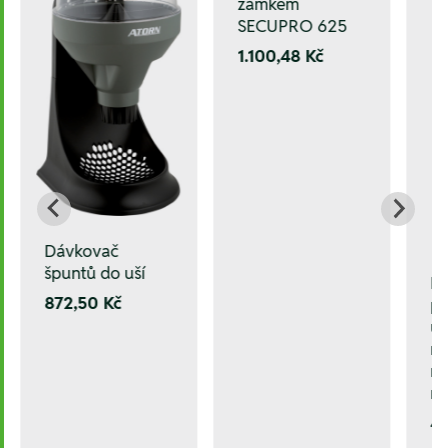
zámkem
SECUPRO 625
1.100,48 Kč
Dávkovač
špuntů do uší
L
872,50 Kč
p
ú
mm
mm
m
4.