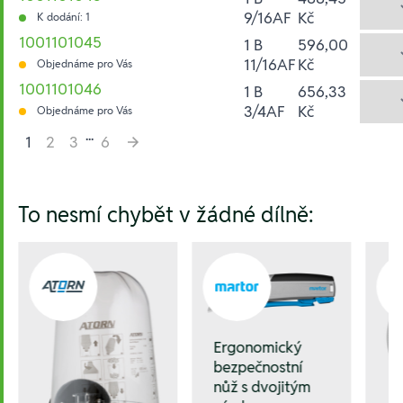
9/16AF
Kč
K dodání: 1
1001101045
1 B
596,00
11/16AF
Kč
Objednáme pro Vás
1001101046
1 B
656,33
3/4AF
Kč
Objednáme pro Vás
...
1
2
3
6
Hesla:
To nesmí chybět v žádné dílně:
Ergonomický
bezpečnostní
nůž s dvojitým