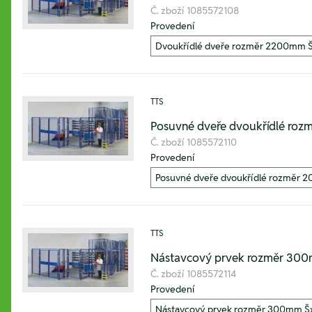
Č. zboží
1085572108
Provedení
TTS
Posuvné dveře dvoukřídlé r
Č. zboží
1085572110
Provedení
TTS
Nástavcový prvek rozměr 3
Č. zboží
1085572114
Provedení