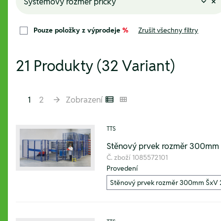
Systémový rozměr příčky
Pouze položky z výprodeje
%
Zrušit všechny filtry
21 Produkty (32 Variant)
1
2
Zobrazení
Listenansicht
Kachelansicht
TTS
Stěnový prvek rozměr 300m
Č. zboží
1085572101
Provedení