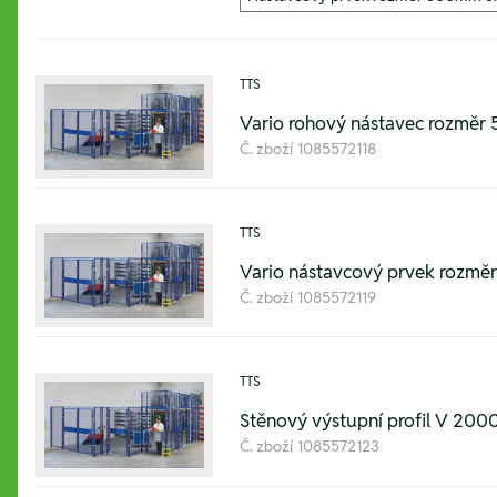
TTS
Vario rohový nástavec rozm
Č. zboží
1085572118
TTS
Vario nástavcový prvek roz
Č. zboží
1085572119
TTS
Stěnový výstupní profil V 2
Č. zboží
1085572123