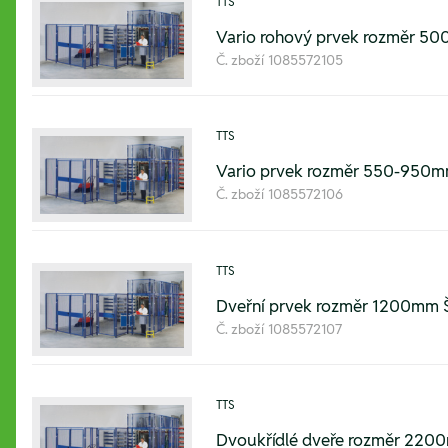
TTS
Vario rohový prvek rozměr
Č. zboží
1085572105
TTS
Vario prvek rozměr 550-95
Č. zboží
1085572106
TTS
Dveřní prvek rozměr 1200m
Č. zboží
1085572107
TTS
Dvoukřídlé dveře rozměr 2