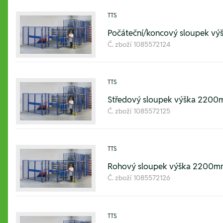
TTS
Počáteční/koncový sloupek 
Č. zboží
1085572124
TTS
Středový sloupek výška 220
Č. zboží
1085572125
TTS
Rohový sloupek výška 2200m
Č. zboží
1085572126
TTS