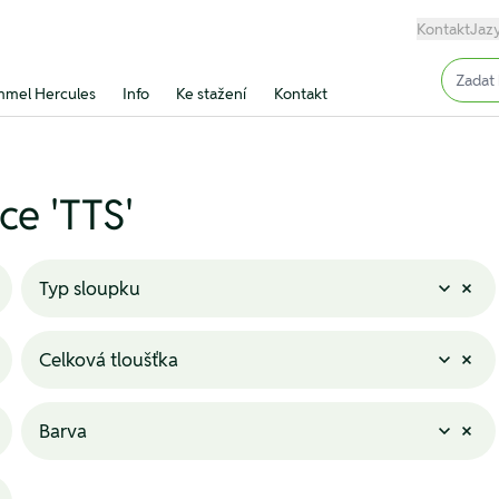
Kontakt
Jaz
Input (
mel Hercules
Info
Ke stažení
Kontakt
e 'TTS'
Typ sloupku
Celková tloušťka
Barva