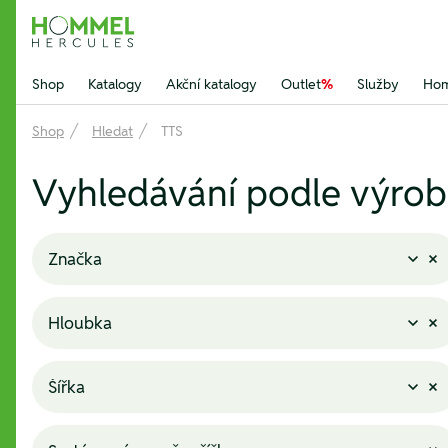
Hommel Hercules
Shop
Katalogy
Akční katalogy
Outlet
%
Služby
Hom
Shop
Hledat
TTS
Vyhledávání podle výrobc
Značka
Hloubka
Šířka