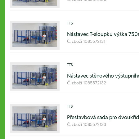
TTS
Nástavec T-sloupku výška 7
Č. zboží
1085572131
TTS
Nástavec stěnového výstupní
Č. zboží
1085572132
TTS
Přestavbová sada pro dvoukř
Č. zboží
1085572133