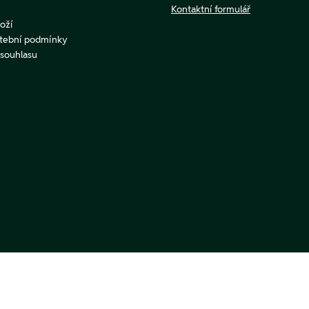
Kontaktní formulář
oží
atební podmínky
u souhlasu