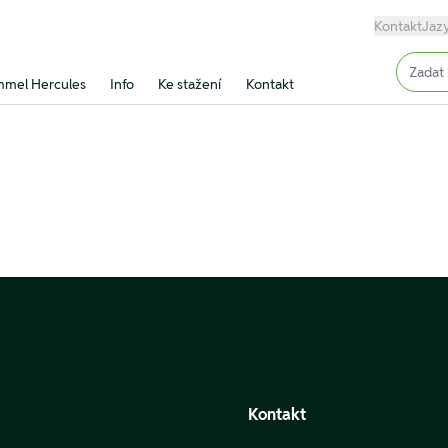
Kontakt
Jaz
Input (
mel Hercules
Info
Ke stažení
Kontakt
Kontakt