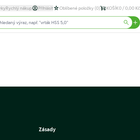
yky
Rychlý nákup
Přihlásit
Oblíbené položky
(0)
KOŠÍK
0 / 0,00 Kč
text)
Searc
Zásady