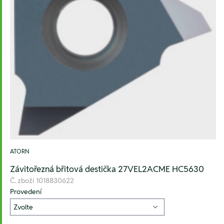
ATORN
Závitořezná břitová destička 27VEL2ACME HC5630
Č. zboží
1018830622
Provedení