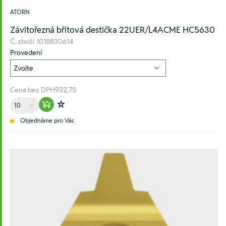
ATORN
Závitořezná břitová destička 22UER/L4ACME HC5630
Č. zboží
1018830614
Provedení
Cena bez DPH
922,75
Množství
Warenkorb hinzufügen
Zur Wunschliste hinzufügen
Objednáme pro Vás