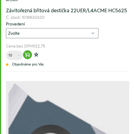
Závitořezná břitová destička 22UER/L4ACME HC5625
Č. zboží
1018830620
Provedení
Cena bez DPH
922,75
Množství
Warenkorb hinzufügen
Zur Wunschliste hinzufügen
Objednáme pro Vás