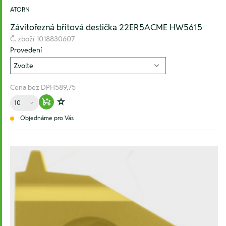
ATORN
Závitořezná břitová destička 22ER5ACME HW5615
Č. zboží
1018830607
Provedení
Cena bez DPH
589,75
Množství
Warenkorb hinzufügen
Zur Wunschliste hinzufügen
Objednáme pro Vás