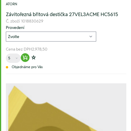
ATORN
Závitořezná břitová destička 27VEL3ACME HC5615
Č. zboží
1018830629
Provedení
Cena bez DPH
2.978,50
Množství
Warenkorb hinzufügen
Zur Wunschliste hinzufügen
Objednáme pro Vás