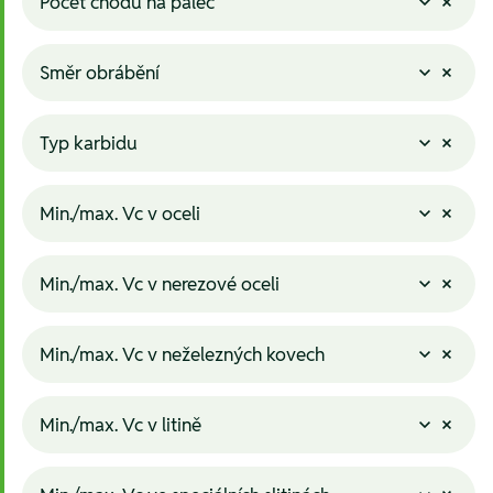
Počet chodů na palec
Směr obrábění
Typ karbidu
Min./max. Vc v oceli
Min./max. Vc v nerezové oceli
Min./max. Vc v neželezných kovech
Min./max. Vc v litině