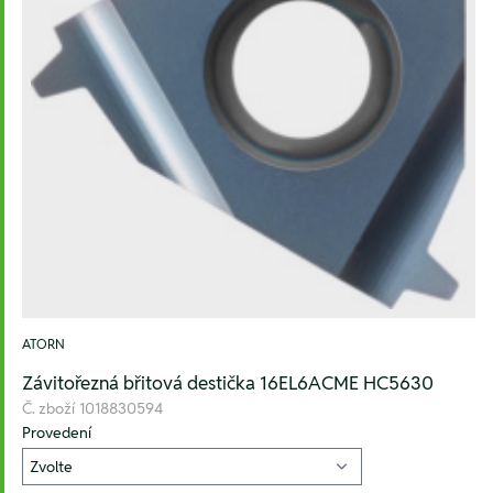
ATORN
Závitořezná břitová destička 16EL6ACME HC5630
Č. zboží
1018830594
Provedení