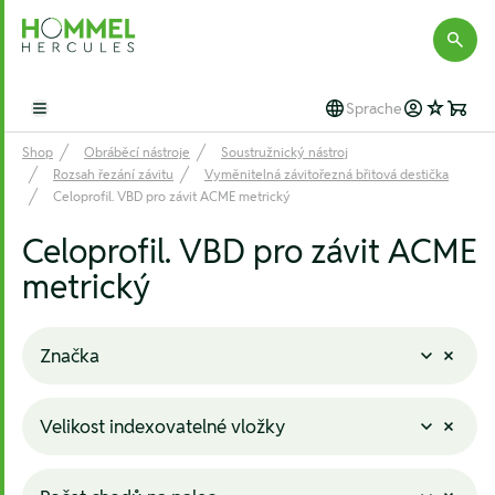
Hommel Hercules
Sprache
Open main menu
Shop
Obráběcí nástroje
Soustružnický nástroj
Rozsah řezání závitu
Vyměnitelná závitořezná břitová destička
Celoprofil. VBD pro závit ACME metrický
Celoprofil. VBD pro závit ACME
metrický
Značka
Velikost indexovatelné vložky