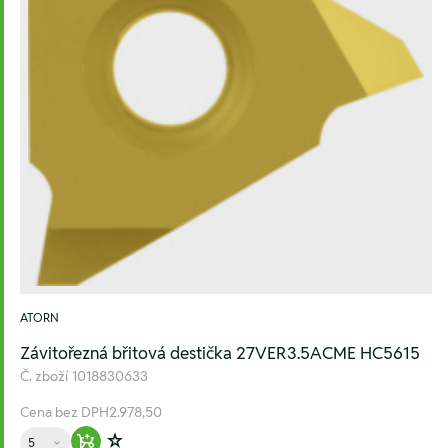
ATORN
Závitořezná břitová destička 27VER3.5ACME HC5615
Č. zboží
1018830633
Cena bez DPH
2.978,50
Množství
Warenkorb hinzufügen
Zur Wunschliste hinzufügen