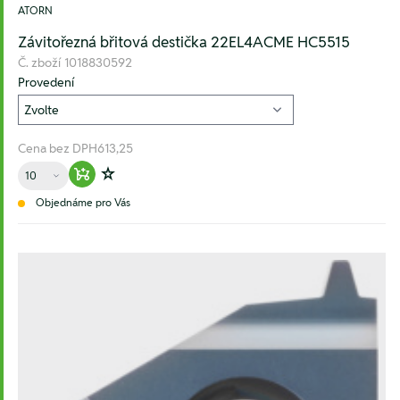
ATORN
Závitořezná břitová destička 22EL4ACME HC5515
Č. zboží
1018830592
Provedení
Cena bez DPH
613,25
Množství
Warenkorb hinzufügen
Zur Wunschliste hinzufügen
Objednáme pro Vás