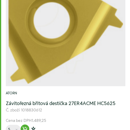
ATORN
Závitořezná břitová destička 27ER4ACME HC5625
Č. zboží
1018830612
Cena bez DPH
1.489,25
Množství