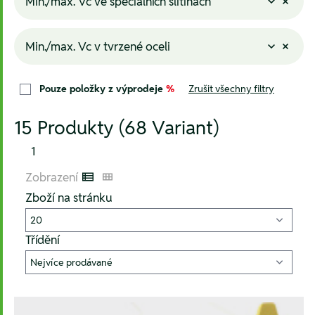
Min./max. Vc ve speciálních slitinách
Min./max. Vc v tvrzené oceli
Pouze položky z výprodeje
%
Zrušit všechny filtry
15 Produkty (68 Variant)
1
Zobrazení
Listenansicht
Kachelansicht
Zboží na stránku
Třídění