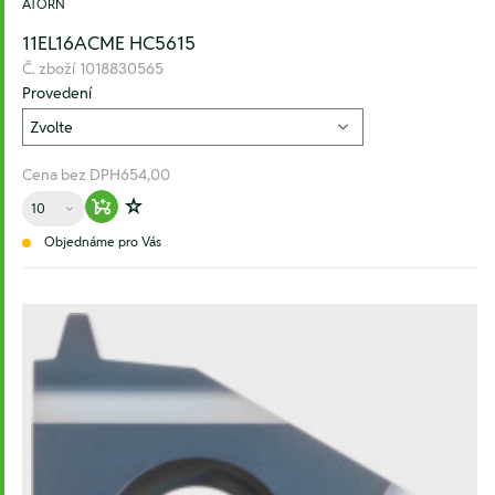
ATORN
11EL16ACME HC5615
Č. zboží
1018830565
Provedení
Cena bez DPH
654,00
Množství
Warenkorb hinzufügen
Zur Wunschliste hinzufügen
Objednáme pro Vás