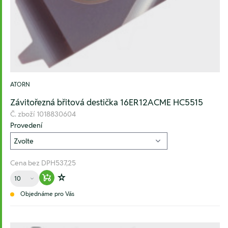
ATORN
Závitořezná břitová destička 16ER12ACME HC5515
Č. zboží
1018830604
Provedení
Cena bez DPH
537,25
Množství
Warenkorb hinzufügen
Zur Wunschliste hinzufügen
Objednáme pro Vás