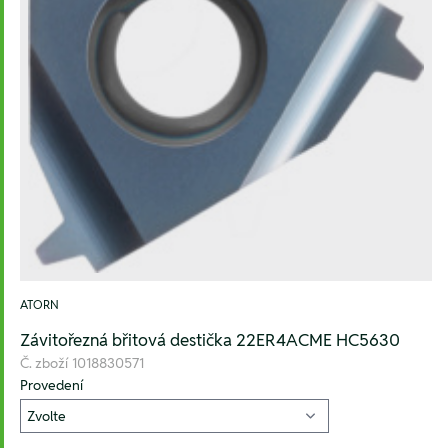
ATORN
Závitořezná břitová destička 22ER4ACME HC5630
Č. zboží
1018830571
Provedení