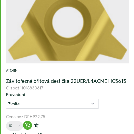
ATORN
Závitořezná břitová destička 22UER/L4ACME HC5615
Č. zboží
1018830617
Provedení
Cena bez DPH
922,75
Množství
Warenkorb hinzufügen
Zur Wunschliste hinzufügen