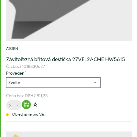
ATORN
Závitořezná břitová destička 27VEL2ACME HW5615
Č. zboží
1018830627
Provedení
Cena bez DPH
2.511,25
Množství
Warenkorb hinzufügen
Zur Wunschliste hinzufügen
Objednáme pro Vás