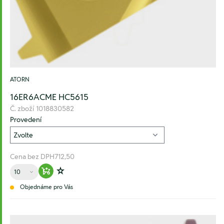
ATORN
16ER6ACME HC5615
Č. zboží
1018830582
Provedení
Cena bez DPH
712,50
Množství
Warenkorb hinzufügen
Zur Wunschliste hinzufügen
Objednáme pro Vás