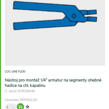
LOC-LINE FLEXI
Nástroj pro montáž 1/4" armatur na segmenty ohebné
hadice na chl. kapalinu
Č. zboží
1019358145
Cena bez DPH
562,50
Množství
Warenkorb hinzufügen
Zur Wunschliste hinzufügen