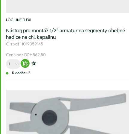
LOC-LINE FLEXI
Nástroj pro montáž 1/2" armatur na segmenty ohebné
hadice na chl. kapalinu
Č. zboží
1019359145
Cena bez DPH
562,50
Množství
Warenkorb hinzufügen
Zur Wunschliste hinzufügen
K dodání: 2