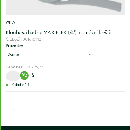
WIHA
Kloubová hadice MAXIFLEX 1/4", montážní kleště
Č. zboží
1001618142
Provedení
Cena bez DPH
729,72
Množství
Warenkorb hinzufügen
Zur Wunschliste hinzufügen
K dodání: 4
1
Footer