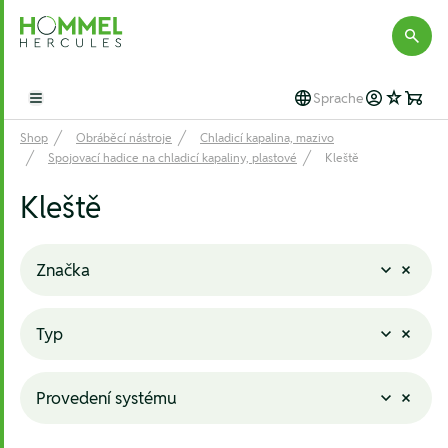
Hommel Hercules
Sprache
Open main menu
Shop
Obráběcí nástroje
Chladicí kapalina, mazivo
Spojovací hadice na chladicí kapaliny, plastové
Kleště
Kleště
Značka
Typ
Provedení systému