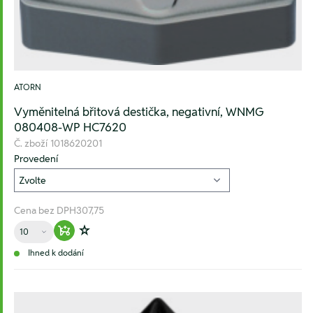
ATORN
Vyměnitelná břitová destička, negativní, WNMG
080408-WP HC7620
Č. zboží
1018620201
Provedení
Cena bez DPH
307,75
Množství
Warenkorb hinzufügen
Zur Wunschliste hinzufügen
Ihned k dodání