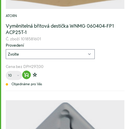
ATORN
Vyměnitelná břitová destička WNMG 060404-FP1
ACP25T-1
Č. zboží
1018581601
Provedení
Cena bez DPH
297,00
Množství
Warenkorb hinzufügen
Zur Wunschliste hinzufügen
Objednáme pro Vás