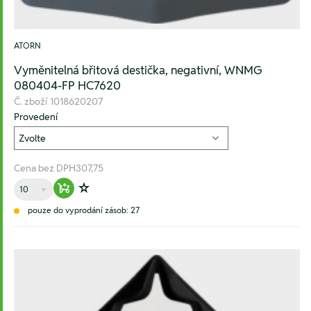
ATORN
Vyměnitelná břitová destička, negativní, WNMG
080404-FP HC7620
Č. zboží
1018620207
Provedení
Cena bez DPH
307,75
Množství
Warenkorb hinzufügen
Zur Wunschliste hinzufügen
pouze do vyprodání zásob: 27