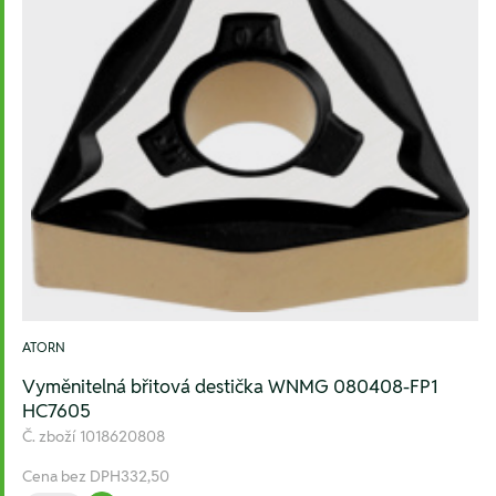
ATORN
Vyměnitelná břitová destička WNMG 080408-FP1
HC7605
Č. zboží
1018620808
Cena bez DPH
332,50