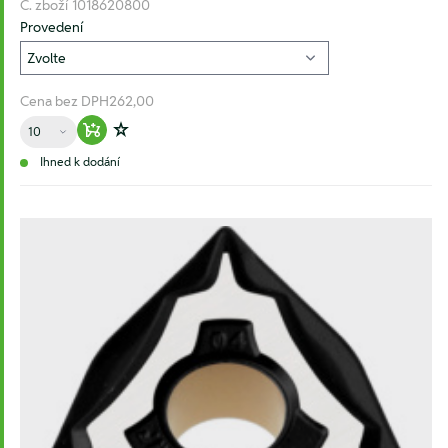
Č. zboží
1018620800
Provedení
Cena bez DPH
262,00
Množství
Warenkorb hinzufügen
Zur Wunschliste hinzufügen
Ihned k dodání