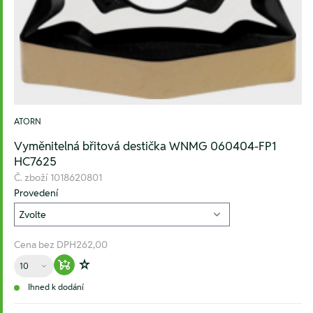
ATORN
Vyměnitelná břitová destička WNMG 060404-FP1
HC7625
Č. zboží
1018620801
Provedení
Cena bez DPH
262,00
Množství
Warenkorb hinzufügen
Zur Wunschliste hinzufügen
Ihned k dodání