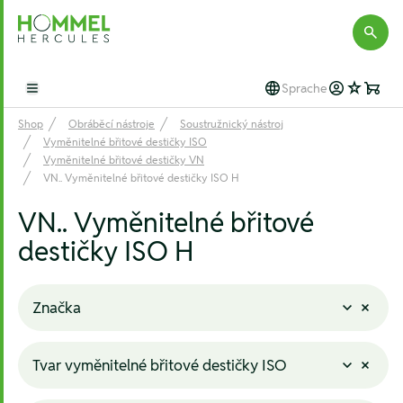
Hommel Hercules
Sprache
Open main menu
Shop
Obráběcí nástroje
Soustružnický nástroj
Vyměnitelné břitové destičky ISO
Vyměnitelné břitové destičky VN
VN.. Vyměnitelné břitové destičky ISO H
VN.. Vyměnitelné břitové
destičky ISO H
Značka
Tvar vyměnitelné břitové destičky ISO