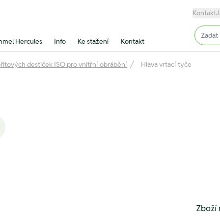
Kontakt
J
Input (
mel Hercules
Info
Ke stažení
Kontakt
řitových destiček ISO pro vnitřní obrábění
Hlava vrtací tyče
Zboží 