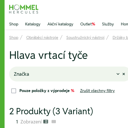
Hommel Hercules
Shop
Katalogy
Akční katalogy
Outlet
%
Služby
Hom
Shop
Obráběcí nástroje
Soustružnický nástroj
Držáky b
Hlava vrtací tyče
Značka
Pouze položky z výprodeje
%
Zrušit všechny filtry
2 Produkty (3 Variant)
1
Zobrazení
Listenansicht
Kachelansicht