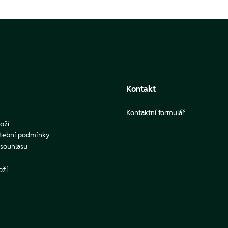
Kontakt
Kontaktní formulář
oží
atební podmínky
u souhlasu
oží