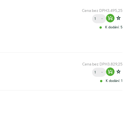
Cena bez DPH
3.495,25
Množství
Warenko
Zur
K dodání: 5
Cena bez DPH
3.829,25
Množství
Warenko
Zur
K dodání: 1