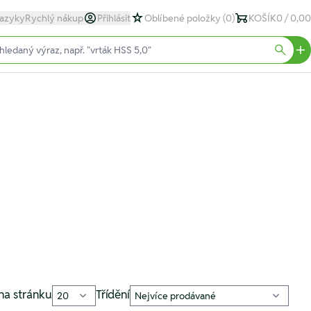
azyky
Rychlý nákup
Přihlásit
Oblíbené položky
(0)
KOŠÍK
0 / 0,00
text)
Searc
na stránku
Třídění