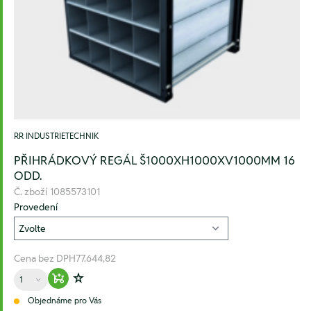
RR INDUSTRIETECHNIK
PŘIHRÁDKOVÝ REGÁL Š1000XH1000XV1000MM 16
ODD.
Č. zboží
1085573101
Provedení
Cena bez DPH
77.644,82
Množství
Warenkorb hinzufügen
Zur Wunschliste hinzufügen
Objednáme pro Vás