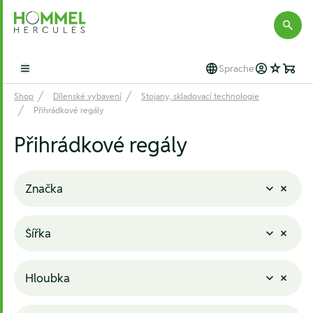
Hommel Hercules
Sprache
Open main menu
Shop
Dílenské vybavení
Stojany, skladovací technologie
Přihrádkové regály
Přihrádkové regály
Značka
Šířka
Hloubka