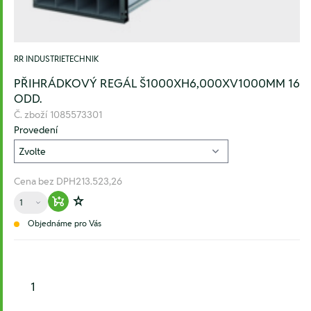
RR INDUSTRIETECHNIK
PŘIHRÁDKOVÝ REGÁL Š1000XH6,000XV1000MM 16
ODD.
Č. zboží
1085573301
Provedení
Cena bez DPH
213.523,26
Množství
Warenkorb hinzufügen
Zur Wunschliste hinzufügen
Objednáme pro Vás
1